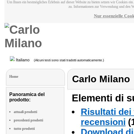
Um Ihnen ein bestmögliches Erlebnis auf dieser Website zu bieten setzen wir Cookies ei
zu. Informationen zur Verwendung und den W
Nur essenzielle Cook
Italiano
(Alcuni testi sono stati tradotti automaticamente.)
Carlo Milano
Home
Panoramica del
Elementi di s
prodotto:
Risultati dei
attuali prodotti
recensioni
(
precedenti prodotti
tutto prodotti
Download di 