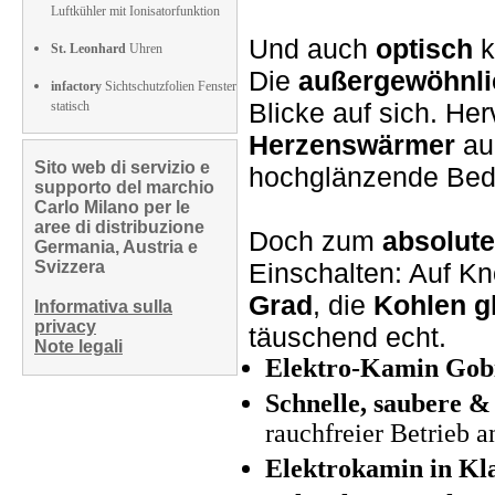
Luftkühler mit Ionisatorfunktion
Und auch
optisch
k
St. Leonhard
Uhren
Die
außergewöhnli
infactory
Sichtschutzfolien Fenster
Blicke auf sich. Her
statisch
Herzenswärmer
auc
Sito web di servizio e
hochglänzende Bed
supporto del marchio
Carlo Milano per le
aree di distribuzione
Doch zum
absolut
Germania, Austria e
Svizzera
Einschalten: Auf Kn
Grad
, die
Kohlen 
Informativa sulla
privacy
täuschend echt.
Note legali
Elektro-Kamin Gobi
Schnelle, saubere &
rauchfreier
Betrieb a
Elektrokamin in Kl