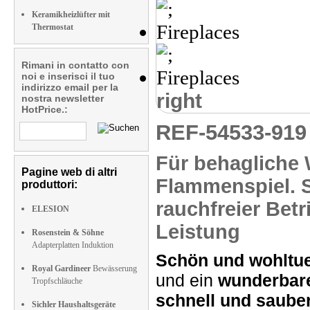
Keramikheizlüfter mit
Thermostat
Rimani in contatto con
noi e inserisci il tuo
indirizzo email per la
right
nostra newsletter
HotPrice.:
REF-54533-91
Für
behagliche
Pagine web di altri
Flammenspiel.
S
produttori:
rauchfreier
Betr
ELESION
Leistung
Rosenstein & Söhne
Adapterplatten Induktion
Schön und wohlt
Royal Gardineer
Bewässerung
und ein
wunderbar
Tropfschläuche
schnell und saube
Sichler Haushaltsgeräte