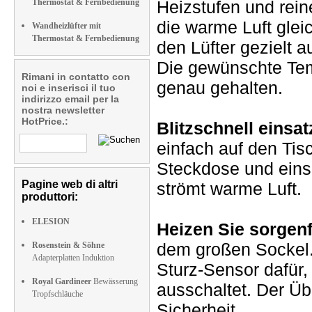
Thermostat & Fernbedienung
Heizstufen und rein
die warme Luft glei
Wandheizlüfter mit
Thermostat & Fernbedienung
den Lüfter gezielt 
Die gewünschte Tem
Rimani in contatto con
genau gehalten.
noi e inserisci il tuo
indirizzo email per la
nostra newsletter
HotPrice.:
Blitzschnell einsat
einfach auf den Tis
Steckdose und ein
Pagine web di altri
strömt warme Luft.
produttori:
ELESION
Heizen Sie sorgenf
dem großen Sockel. 
Rosenstein & Söhne
Adapterplatten Induktion
Sturz-Sensor dafür,
Royal Gardineer
Bewässerung
ausschaltet. Der Üb
Tropfschläuche
Sicherheit.