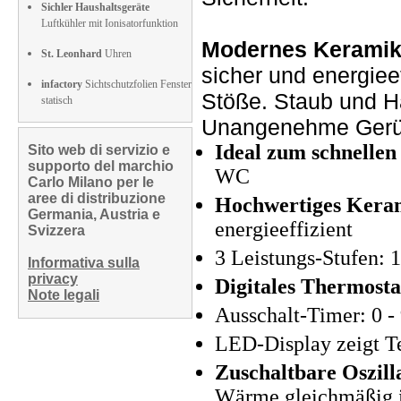
Sichler Haushaltsgeräte
Luftkühler mit Ionisatorfunktion
Modernes Keramik
St. Leonhard
Uhren
sicher und energiee
infactory
Sichtschutzfolien Fenster
Stöße. Staub und Ha
statisch
Unangenehme Gerüc
Ideal zum schnellen
Sito web di servizio e
supporto del marchio
WC
Carlo Milano per le
aree di distribuzione
Hochwertiges Kera
Germania, Austria e
energieeffizient
Svizzera
3 Leistungs-Stufen: 
Informativa sulla
privacy
Digitales Thermost
Note legali
Ausschalt-Timer: 0 - 
LED-Display zeigt T
Zuschaltbare Oszill
Wärme gleichmäßig