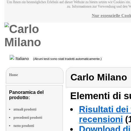
Um Ihnen ein bestmögliches Erlebnis auf dieser Website zu bieten setzen wir Cookies ei
zu. Informationen zur Verwendung und den W
Nur essenzielle Cook
Italiano
(Alcuni testi sono stati tradotti automaticamente.)
Carlo Milano
Home
Panoramica del
Elementi di s
prodotto:
Risultati dei
attuali prodotti
recensioni
(
precedenti prodotti
tutto prodotti
Download di 