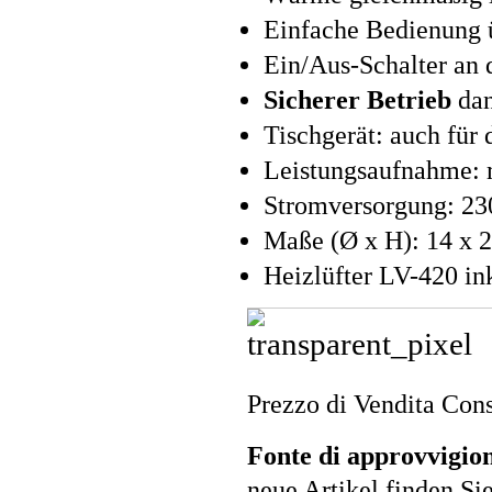
Einfache Bedienung ü
Ein/Aus-Schalter an 
Sicherer Betrieb
dan
Tischgerät: auch für
Leistungsaufnahme: 
Stromversorgung: 230
Maße (Ø x H): 14 x 2
Heizlüfter LV-420 in
Prezzo di Vendita Cons
Fonte di approvvigi
neue Artikel finden Si