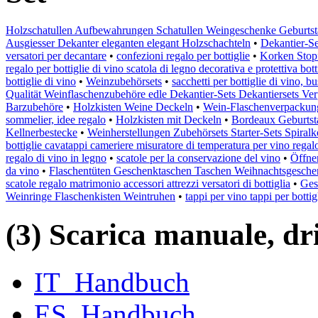
Holzschatullen Aufbewahrungen Schatullen Weingeschenke Geburtsta
Ausgiesser Dekanter eleganten elegant Holzschachteln
•
Dekantier-Se
versatori per decantare
•
confezioni regalo per bottiglie
•
Korken Stopf
regalo per bottiglie di vino scatola di legno decorativa e protettiva bott
bottiglie di vino
•
Weinzubehörsets
•
sacchetti per bottiglie di vino, bu
Qualität Weinflaschenzubehöre edle Dekantier-Sets Dekantiersets Ve
Barzubehöre
•
Holzkisten Weine Deckeln
•
Wein-Flaschenverpackun
sommelier, idee regalo
•
Holzkisten mit Deckeln
•
Bordeaux Geburtst
Kellnerbestecke
•
Weinherstellungen Zubehörsets Starter-Sets Spira
bottiglie cavatappi cameriere misuratore di temperatura per vino regal
regalo di vino in legno
•
scatole per la conservazione del vino
•
Öffner
da vino
•
Flaschentüten Geschenktaschen Taschen Weihnachtsgesche
scatole regalo matrimonio accessori attrezzi versatori di bottiglia
•
Ges
Weinringe Flaschenkisten Weintruhen
•
tappi per vino tappi per bottig
(3) Scarica manuale, driv
IT_Handbuch
ES_Handbuch