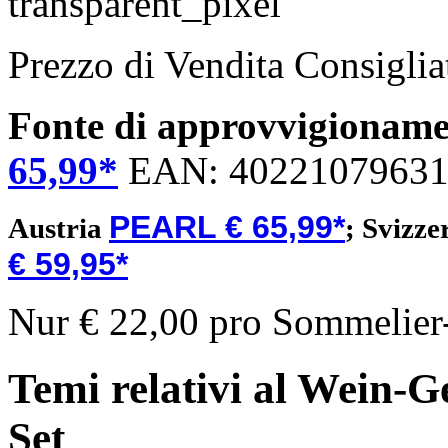
Prezzo di Vendita Consigli
Fonte di approvvigionam
65,99*
EAN:
4022107963
PEARL € 65,99*
Austria
;
Svizze
€ 59,95*
Nur € 22,00 pro Sommelier-
Temi relativi al Wein-
Set