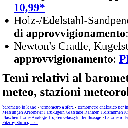
10,99*
Holz-/Edelstahl-Sandpen
di approvvigionamento
Newton's Cradle, Kugels
approvvigionamento
:
P
Temi relativi al baromet
meteo, stazioni meteorol
barometro in legno
•
termometro a sfera
•
termometro analogico per in
Messungen Areometer Farbkugeln Glasstäbe Rahmen Holzrahmen Kri
Flaschen Home Analoge Tropfen Glaszylinder flüssige
•
barometro Fi
Fitzroy Sturmgläser