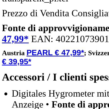
Prezzo di Vendita Consigli
Fonte di approvvigionam
47,99*
EAN:
4022107390
PEARL € 47,99*
Austria
;
Svizze
€ 39,95*
Accessori / I clienti sp
Digitales Hygrometer mi
Anzeige •
Fonte di app