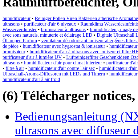
Raumluftbefeuchter, Ö
humidificateur
•
Reiniger Pollen Viren Bakterien ätherische Aromather
ultrasons
•
purificateur d'air 6 niveaux
•
Raumklima Wasserdesinfektion
Wasserverdunster
•
brumisateur à ultrasons
•
humidificateur, nuage d
avec sons naturels, minuterie et éclairage LED
•
Digitale Ultraschall 
Öllampen Parfum
•
ventilateur désodorisant ioniseur allergènes filtr
de pièce
•
humidificateur avec hygrostat & ionisateur
•
humidificateur 
brumisateur
•
humidificateur d'air à ultrasons avec ioniseur et filtre 
purificateur d'air à lumière UV
•
Luftreinigerfilter Geschenkideen 
ultrasons
•
humidificateur d'air pour climat intérieur
•
purificateur d'air
•
filtre à air
•
humidificateur d'air contre l'air sec
•
humidificateur d'air
Ultraschall-Aroma-Diffusoren mit LEDs und Timern
•
humidificateur
humidificateur d'air à air froid
(6) Télécharger notices,
Bedienungsanleitung (NX
ultrasons avec diffuseur d