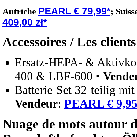
PEARL € 79,99*
Autriche
;
Suiss
409,00 zł*
Accessoires / Les client
Ersatz-HEPA- & Aktivkohl
400 & LBF-600 •
Vende
Batterie-Set 32-teilig mi
Vendeur
:
PEARL € 9,9
Nuage de mots autour du