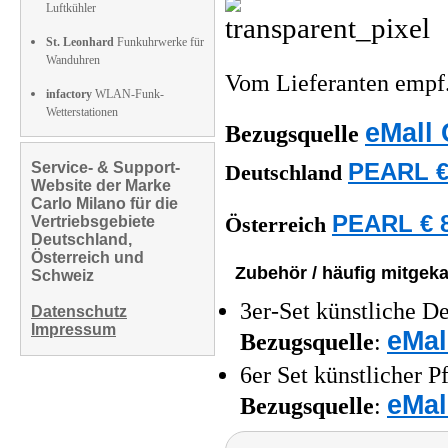
Luftkühler
St. Leonhard
Funkuhrwerke für
Wanduhren
Vom Lieferanten emp
infactory
WLAN-Funk-
Wetterstationen
eMall 
Bezugsquelle
Service- & Support-
PEARL €
Deutschland
Website der Marke
Carlo Milano für die
PEARL € 8
Vertriebsgebiete
Österreich
Deutschland,
Österreich und
Zubehör / häufig mitgeka
Schweiz
3er-Set künstliche D
Datenschutz
Impressum
eMal
Bezugsquelle
:
6er Set künstlicher P
eMal
Bezugsquelle
: