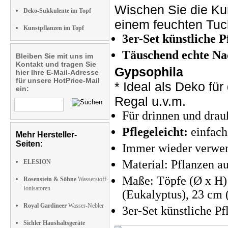
Wischen Sie die Kun
Deko-Sukkulente im Topf
einem feuchten Tuc
Kunstpflanzen im Topf
3er-Set künstliche 
Täuschend echte Na
Bleiben Sie mit uns im
Kontakt und tragen Sie
Gypsophila
hier Ihre E-Mail-Adresse
für unsere HotPrice-Mail
* Ideal als Deko für
ein:
Regal u.v.m.
Für drinnen und drau
Pflegeleicht:
einfach
Mehr Hersteller-
Seiten:
Immer wieder verwe
Material: Pflanzen a
ELESION
Maße: Töpfe (Ø x H)
Rosenstein & Söhne
Wasserstoff-
Ionisatoren
(Eukalyptus), 23 cm 
Royal Gardineer
Wasser-Nebler
3er-Set künstliche Pf
Sichler Haushaltsgeräte