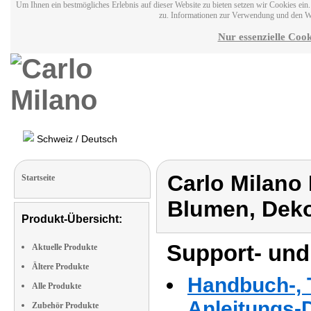
Um Ihnen ein bestmögliches Erlebnis auf dieser Website zu bieten setzen wir Cookies ei
zu. Informationen zur Verwendung und den W
Nur essenzielle Cook
Schweiz / Deutsch
Carlo Milano
Startseite
Blumen, Dek
Produkt-Übersicht:
Support- und
Aktuelle Produkte
Ältere Produkte
Handbuch-, T
Alle Produkte
Anleitungs-
Zubehör Produkte