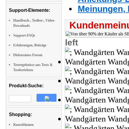
Meinungen, 
Support-Elemente:
Handbuch-, Treiber-, Video-
Kundenmeinu
Downloads
Support-FAQs
left
Erfahrungen, Beiträge
Diskussions-Forum
Testergebnisse aus Tests &
Testberichten
Produkt-Suche:
Shopping:
Kunstblumen