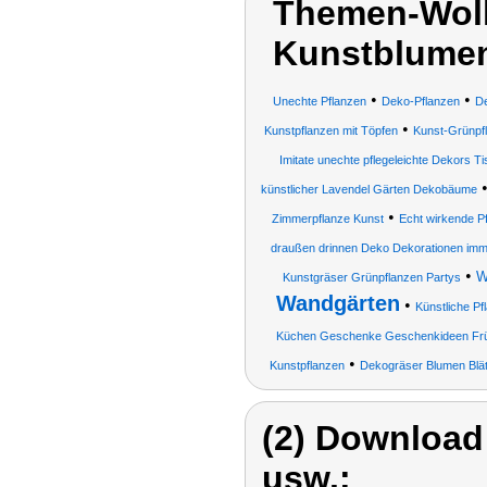
Themen-Wolk
Kunstblumen
•
•
Unechte Pflanzen
Deko-Pflanzen
De
•
Kunstpflanzen mit Töpfen
Kunst-Grünpf
Imitate unechte pflegeleichte Dekors T
künstlicher Lavendel Gärten Dekobäume
•
Zimmerpflanze Kunst
Echt wirkende P
draußen drinnen Deko Dekorationen im
•
W
Kunstgräser Grünpflanzen Partys
Wandgärten
•
Künstliche Pf
Küchen Geschenke Geschenkideen Frü
•
Kunstpflanzen
Dekogräser Blumen Blät
(2) Download
usw.: