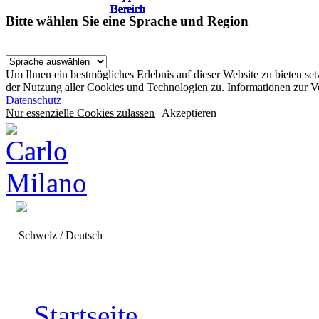
Bereich
Bereich
Bereich
Bereich
Bereich
Bereich
Bereich
Bereich
Bereich
Bereich
Bereich
Bereich
Bereich
Bereich
Bereich
Bereich
Bereich
Bereich
Bereich
Bereich
Bereich
Bereich
Bereich
Bereich
Bereich
Bereich
Bitte wählen Sie eine Sprache und Region
Um Ihnen ein bestmögliches Erlebnis auf dieser Website zu bieten se
der Nutzung aller Cookies und Technologien zu. Informationen zur 
Datenschutz
Nur essenzielle Cookies zulassen
Akzeptieren
Schweiz / Deutsch
Startseite