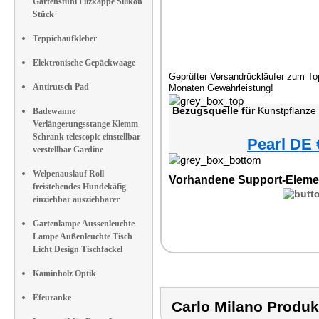
Gartenstuhl Filzkappe Silikon
Stück
Teppichaufkleber
Elektronische Gepäckwaage
Geprüfter Versandrückläufer zum Top
Antirutsch Pad
Monaten Gewährleistung!
Bezugsquelle für
Kunstpflanze 
Badewanne
Verlängerungsstange Klemm
Schrank telescopic einstellbar
Pearl DE 
verstellbar Gardine
Welpenauslauf Roll
Vorhandene Support-Eleme
freistehendes Hundekäfig
einziehbar ausziehbarer
Gartenlampe Aussenleuchte
Lampe Außenleuchte Tisch
Licht Design Tischfackel
Kaminholz Optik
Efeuranke
Carlo Milano Prod