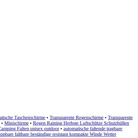
tische Taschenschirme
•
Transparente Regenschirme
•
Transparente
•
Minischirme
•
Regen Raining Herbste Luftschlitze Schutzhüllen
amping Falten unisex outdoor
•
automatische faltende tragbare
appbare faltbare beständige resistant kompakte Winde Wetter