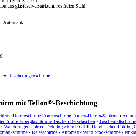
t mit Teflon® 210 T
n aus glasfaserverstärktem, rostfreien Stahl
u-Automatik
ng
hier:
Taschenregenschirme
irm mit Teflon®-Beschichtung
chirme Herrenschirme Damenschirme Damen-Herren-Schirme
•
Automa
n Stoffe Fiberglas Stürme Taschen Reisetaschen
•
Taschenfaltschirme
•
Wanderregenschirme Trekkingschirme Griffe Handtaschen Folding C
omatikschirme
•
Reiseschirme
•
Automatik Wind-Stockschirme
•
einkl