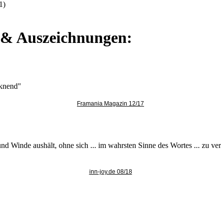
1)
e & Auszeichnungen:
cknend"
Framania Magazin 12/17
nd Winde aushält, ohne sich ... im wahrsten Sinne des Wortes ... zu verbi
inn-joy.de 08/18