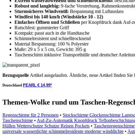
Extrem wasserabweisend und schnelltrocknend:
beschichte
Robust und langlebig:
9-fache Verstrebung, Rahmenkonstruktio
Sturmsicheres Windventil:
Bespannung mit Luftauslass
Windfest bis 140 km/h (Windstärke 10 - 12)
Einfaches Öffnen und Schließen
per Knopfdruck dank Auf-z
Rutschfest: gummierter Griff
Kompakt: passt auch in die Handtasche
Schimmelresistent und schnelltrocknend
Material Bespannung: 100 % Polyester
Maße: 29 x 5 x 5 cm, Gewicht: 395 g
Taschenschirm inklusive Transporthülle und deutscher Anleitu
Bezugsquelle
Artikel ausgelaufen. Ähnliche, neue Artikel finden Sie 
PEARL € 14,99*
Deutschland
Themen-Wolke rund um Taschen-Regensch
Regenschirme für 2 Personen
•
Stockschirme Glockenschirme Langs
Taschenschirme
•
Auf-Zu-Automatik Knopfdruck Teflonbeschichtunge
Hüllen Wetterschutze Schutze Reisen Pockets
•
Taschenregenschirme
universale wasserdichte schimmelresidente moderne winddichte
•
Aut