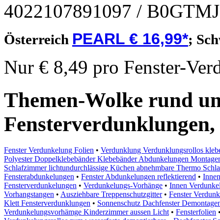
4022107891097
/ B0GTM
PEARL € 16,99*
Österreich
;
Sch
Nur € 8,49 pro Fenster-Ver
Themen-Wolke rund um 
Fensterverdunklungen,
Fenster Verdunkelung Folien
•
Verdunklung Verdunklungsrollos klebe
Polyester Doppelklebebänder Klebebänder Abdunkelungen Montage
Schlafzimmer lichtundurchlässige Küchen abnehmbare Thermo Schla
Fensterabdunkelungen
•
Fenster Abdunkelungen reflektierend
•
Inne
Fensterverdunkelungen
•
Verdunkelungs-Vorhänge
•
Innen Verdunke
Vorhangstangen
•
Ausziehbare Treppenschutzgitter
•
Fenster Verdun
Klett Fensterverdunklungen
•
Sonnenschutz Dachfenster Demontagen
Verdunkelungsvorhämge Kinderzimmer aussen Licht
•
Fensterfolien