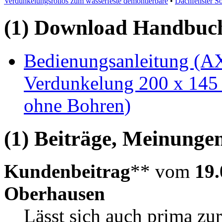
Verdunkelungsrollos zum wasserfeste demontierbare
•
Dachfenster S
(1) Download Handbuch,
Bedienungsanleitung (AX
Verdunkelung 200 x 145
ohne Bohren)
(1) Beiträge, Meinungen
Kundenbeitrag
** vom
19.
Oberhausen
Lässt sich auch prima zu