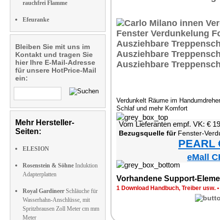
rauchfrei Flamme
Efeuranke
Bleiben Sie mit uns im
Kontakt und tragen Sie
hier Ihre E-Mail-Adresse
für unsere HotPrice-Mail
ein:
Verdunkelt Räume im Handumdrehen 
Schlaf und mehr Komfort
Mehr Hersteller-
Vom Lieferanten empf. VK: € 1
Seiten:
Bezugsquelle für
Fenster-Verdunkelun
PEARL €
ELESION
eMall C
Rosenstein & Söhne
Induktion
Adapterplatten
Vorhandene Support-Eleme
1 Download Handbuch, Treiber usw.
Royal Gardineer
Schläuche für
Wasserhahn-Anschlüsse, mit
Spritzbrausen Zoll Meter cm mm
Meter