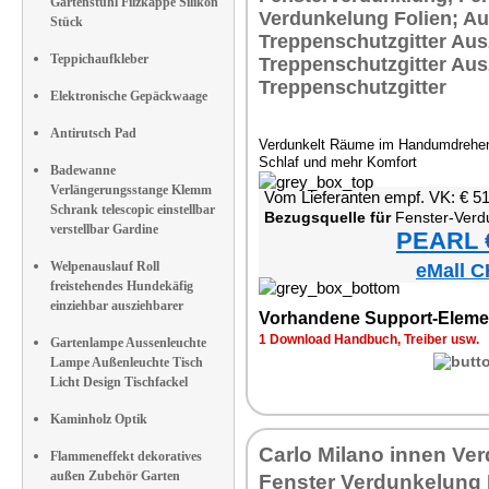
Gartenstuhl Filzkappe Silikon
Stück
Teppichaufkleber
Elektronische Gepäckwaage
Antirutsch Pad
Verdunkelt Räume im Handumdrehen 
Schlaf und mehr Komfort
Badewanne
Verlängerungsstange Klemm
Vom Lieferanten empf. VK: € 5
Schrank telescopic einstellbar
Bezugsquelle für
Fenster-Verdunkelun
verstellbar Gardine
PEARL €
Welpenauslauf Roll
eMall C
freistehendes Hundekäfig
einziehbar ausziehbarer
Vorhandene Support-Eleme
1 Download Handbuch, Treiber usw.
Gartenlampe Aussenleuchte
Lampe Außenleuchte Tisch
Licht Design Tischfackel
Kaminholz Optik
Carlo Milano innen Ve
Flammeneffekt dekoratives
außen Zubehör Garten
Fenster Verdunkelung 