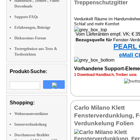
Handbuch-, Treiber-, Video-
Downloads
Support-FAQs
Verdunkelt Räume im Handumdrehen 
Schlaf und mehr Komfort
Erfahrungen, Beiträge
Vom Lieferanten empf. VK: € 3
Diskussions-Forum
Bezugsquelle für
Fenster-Verdunkelun
PEARL €
Testergebnisse aus Tests &
eMall C
Testberichten
Vorhandene Support-Eleme
Produkt-Suche:
1 Download Handbuch, Treiber usw.
Shopping:
Carlo Milano Klett
Wohnraumventilator
Fensterverdunklung, F
Verdunkelung Folien
Innenverdunkelung
Durchmesser flexibler