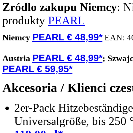
Zródlo zakupu
Niemcy
: N
produkty
PEARL
PEARL € 48,99*
Niemcy
EAN:
4
PEARL € 48,99*
Austria
;
Szwaj
PEARL € 59,95*
Akcesoria / Klienci cze
2er-Pack Hitzebeständige
Universalgröße, bis 250 