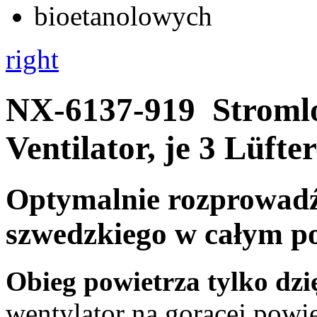
right
NX-6137-919
Stroml
Ventilator, je 3 Lüfte
Optymalnie rozprowadź 
szwedzkiego w całym p
Obieg powietrza tylko dzię
wentylator na gorącej powi