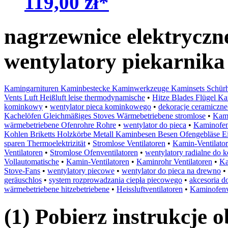
119,00 zł*
nagrzewnice elektryczn
wentylatory piekarnika
Kamingarnituren Kaminbestecke Kaminwerkzeuge Kaminsets Schür
Vents Luft Heißluft leise thermodynamische
•
Hitze Blades Flügel Ka
kominkowy
•
wentylator pieca kominkowego
•
dekoracje ceramiczn
Kachelöfen Gleichmäßiges Stoves Wärmebetriebene stromlose
•
Kami
wärmebetriebene Ofenrohre Rohre
•
wentylator do pieca
•
Kaminofe
Kohlen Briketts Holzkörbe Metall Kaminbesen Besen Ofengebläse Ei
sparen Thermoelektrizität
•
Stromlose Ventilatoren
•
Kamin-Ventilator
Ventilatoren
•
Stromlose Ofenventilatoren
•
wentylatory radialne do 
Vollautomatische
•
Kamin-Ventilatoren
•
Kaminrohr Ventilatoren
•
Ka
Stove-Fans
•
wentylatory piecowe
•
wentylator do pieca na drewno
•
geräuschlos
•
system rozprowadzania ciepła piecowego
•
akcesoria d
wärmebetriebene hitzebetriebene
•
Heissluftventilatoren
•
Kaminofenv
(1) Pobierz instrukcje 