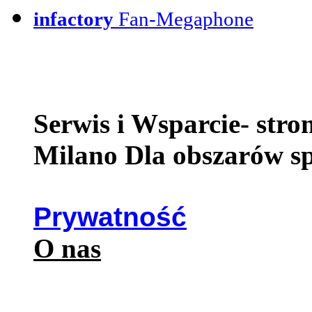
infactory
Fan-Megaphone
Serwis i Wsparcie- str
Milano Dla obszarów s
Prywatność
O nas