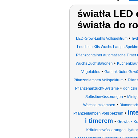
światła LED 
światła do ro
•
LED-Grow-Lights Vollspektrum
hyd
Leuchten Kits Wuchs Lamps Spektre
Pflanzcontainer automatische Timer 
•
Wuchs Zuchtstationen
Küchenkräut
•
Vegetables
Gartenkräuter Gewü
•
Pflanzenlampen Vollspektrum
Pflan
•
Pflanzenanzucht-Systeme
doniczki
•
Selbstbewässerungen
Minig
•
Wachstumslampen
Blumenscha
int
•
Pflanzenlampen Vollspektrum
i timerem
•
Growbox-Ko
Kräuterbewässerungen Hydropo