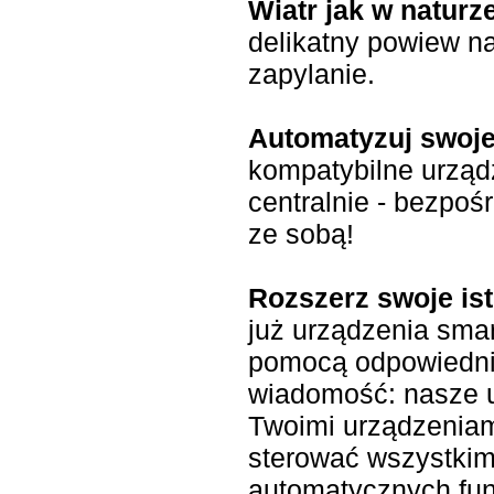
Wiatr jak w naturz
delikatny powiew n
zapylanie.
Automatyzuj swoje
kompatybilne urządz
centralnie - bezpoś
ze sobą!
Rozszerz swoje ist
już urządzenia sma
pomocą odpowiednie
wiadomość: nasze 
Twoimi urządzeniam
sterować wszystkim
automatycznych fun