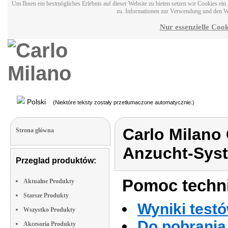
Um Ihnen ein bestmögliches Erlebnis auf dieser Website zu bieten setzen wir Cookies ei
zu. Informationen zur Verwendung und den W
Nur essenzielle Cook
Polski
(Niektóre teksty zostały przetłumaczone automatycznie.)
Carlo Milano
Strona glówna
Anzucht-Sys
Przeglad produktów:
Pomoc techni
Aktualne Produkty
Starsze Produkty
Wyniki testó
Wszystko Produkty
Do pobrania 
Akcesoria Produkty