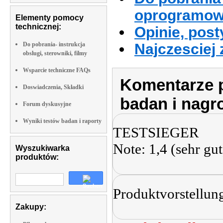
oprogramowa
Elementy pomocy
technicznej:
Opinie, post
Do pobrania- instrukcja
Najczesciej
obslugi, sterowniki, filmy
Wsparcie techniczne FAQs
Komentarze p
Doswiadczenia, Składki
badan i nagr
Forum dyskusyjne
Wyniki testów badan i raporty
TESTSIEGER
Note: 1,4 (sehr gut
Wyszukiwarka
produktów:
Produktvorstellun
Zakupy: