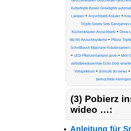
Geschenkideen Geschenke Geschenks
Kulturtöpfe Boxen Growlights automa
•
•
Lampen
Anzuchtsets Kräuter
Krä
Tröpfe Seeds Sets Ganzjahres 
•
Küchenkräuter-Anzuchtsets
Grow-L
•
WLAN-Anzuchtsysteme
Pflanz-Töpf
Schnittlauch Majorane Kräutersamen
•
•
LED-Pflanzenlampen grow
Mini-
selbstbewässernde Echo Dots smarte 
•
Vollspektrum
doniczki do siewu
beleuchtete Keimspr
(3) Pobierz i
wideo …:
Anleitung für 