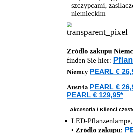
szczypcami, zasilac
niemieckim
Zródlo zakupu
Niemc
Pfla
finden Sie hier:
PEARL € 26,
Niemcy
PEARL € 26,
Austria
PEARL € 129,95*
Akcesoria / Klienci czes
LED-Pflanzenlampe, 
PE
•
Zródlo zakupu
: