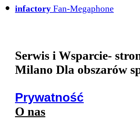
infactory
Fan-Megaphone
Serwis i Wsparcie- str
Milano Dla obszarów s
Prywatność
O nas