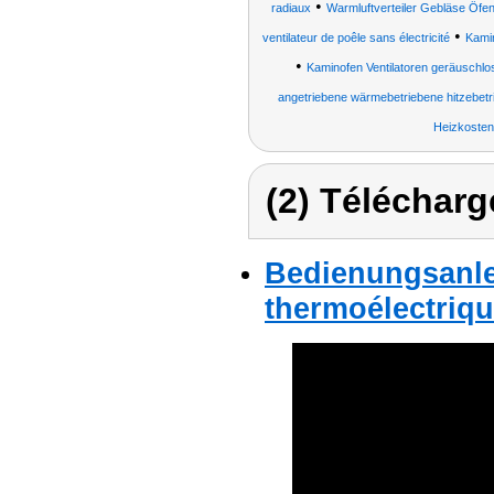
•
radiaux
Warmluftverteiler Gebläse Öfen
•
ventilateur de poêle sans électricité
Kamin
•
Kaminofen Ventilatoren geräuschlo
angetriebene wärmebetriebene hitzebetr
Heizkosten
(2) Télécharg
Bedienungsanlei
thermoélectriqu