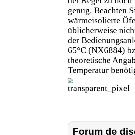
der Regel zu hoch 
genug. Beachten Si
wärmeisolierte Öfe
üblicherweise nic
der Bedienungsanl
65°C (NX6884) bzw
theoretische Angab
Temperatur benötig
Forum de dis