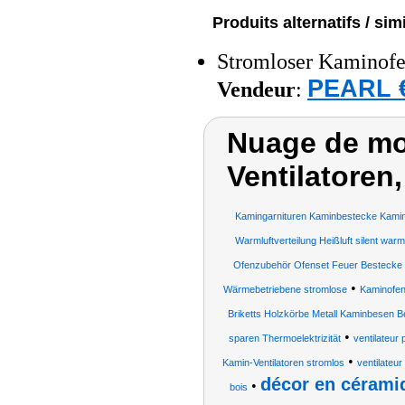
Produits alternatifs / simi
Stromloser Kaminofen-
PEARL €
Vendeur
:
Nuage de mo
Ventilatoren,
Kamingarnituren Kaminbestecke Kami
Warmluftverteilung Heißluft silent war
Ofenzubehör Ofenset Feuer Bestecke
•
Wärmebetriebene stromlose
Kaminofen 
Briketts Holzkörbe Metall Kaminbesen 
•
sparen Thermoelektrizität
ventilateur 
•
Kamin-Ventilatoren stromlos
ventilateu
décor en cérami
•
bois