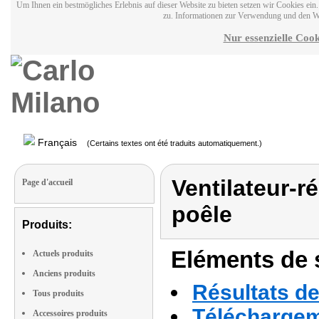
Um Ihnen ein bestmögliches Erlebnis auf dieser Website zu bieten setzen wir Cookies ei
zu. Informationen zur Verwendung und den W
Nur essenzielle Cook
Français
(Certains textes ont été traduits automatiquement.)
Ventilateur-r
Page d'accueil
poêle
Produits:
Eléments de s
Actuels produits
Anciens produits
Résultats de
Tous produits
Téléchargeme
Accessoires produits