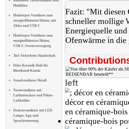
Rotorloser Tischventilator und
Heizlüfter
Fazit: "Mit diesen
Heizkörper-Ventilator zum
schneller mollige
energieeffizienten Heizen, mit
Akku und USB-C
Energiequelle und d
Heizkörper-Ventilator zum
Ofenwärme in die 
energieeffizienten Heizen,
USB-C-Stromversorgung
3in1-Sicherheits-Handschuh
Contributions
Deko Keramik-Holz für
Bioethanol-Kamin
left
Standventilator Metall
Turmventilator mit
Luftbefeuchter und Peltier-
Luftkühler
Deckenventilator mit LED-
Lampe, App und
Sprachsteuerung