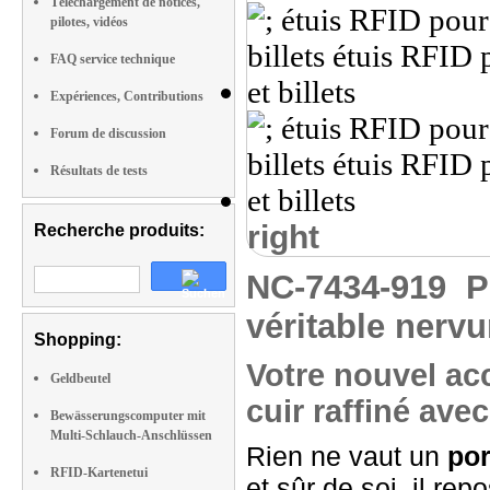
Téléchargement de notices,
pilotes, vidéos
FAQ service technique
Expériences, Contributions
Forum de discussion
Résultats de tests
right
Recherche produits:
NC-7434-919
P
véritable nervur
Shopping:
Votre nouvel acc
Geldbeutel
cuir raffiné av
Bewässerungscomputer mit
Multi-Schlauch-Anschlüssen
Rien ne vaut un
por
RFID-Kartenetui
et sûr de soi, il re