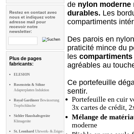
de
nylon moderne
durables.
Les bordur
Restez en contact avec
nous et indiquez votre
compartiments intéri
adresse mail pour
recevoir notre
newsletter:
Des parois en nylon
praticité mince du p
les
compartiments 
Plus de pages
agréables au touche
fabricants:
ELESION
Ce portefeuille dég
Rosenstein & Söhne
sentir.
Adapterplatten Induktion
Portefeuille en cuir v
Royal Gardineer
Bewässerung
Tropfschläuche
3x cartes de crédit, 
Mélange de matéria
Sichler Haushaltsgeräte
Klimageräte
moderne
St. Leonhard
Uhrwerk- & Zeiger-