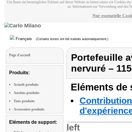
Um Ihnen ein bestmögliches Erlebnis auf dieser Website zu bieten setzen wir Cookies ei
zu. Informationen zur Verwendung und den W
Nur essenzielle Cook
Français
(Certains textes ont été traduits automatiquement.)
Portefeuille 
Page d'accueil
nervuré – 115 
Produits:
Eléments de s
Actuels produits
Anciens produits
Contribution
Tous produits
d'expérienc
Accessoires produits
Eléments de support:
left