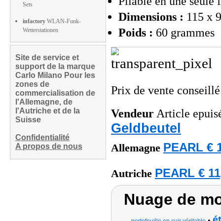
Pliable en une seule f
Sets
Dimensions :
115 x 9
infactory
WLAN-Funk-
Poids :
60 grammes
Wetterstationen
Site de service et
support de la marque
Carlo Milano Pour les
zones de
Prix de vente conseill
commercialisation de
l'Allemagne, de
l'Autriche et de la
Vendeur
Article epuisé
Suisse
Geldbeutel
Confidentialité
PEARL € 1
A propos de nous
Allemagne
PEARL € 11
Autriche
Nuage de mo
é
•