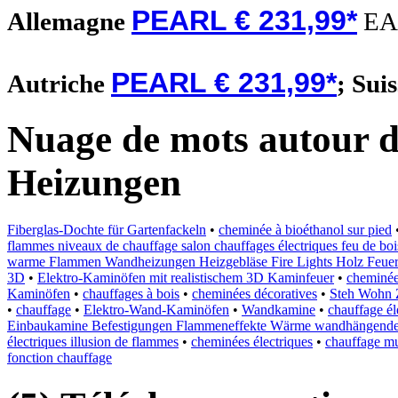
PEARL € 231,99*
Allemagne
EA
PEARL € 231,99*
Autriche
;
Sui
Nuage de mots autour d
Heizungen
Fiberglas-Dochte für Gartenfackeln
•
cheminée à bioéthanol sur pied
flammes niveaux de chauffage salon chauffages électriques feu de boi
warme Flammen Wandheizungen Heizgebläse Fire Lights Holz Feuers
3D
•
Elektro-Kaminöfen mit realistischem 3D Kaminfeuer
•
cheminée
Kaminöfen
•
chauffages à bois
•
cheminées décoratives
•
Steh Wohn 
•
chauffage
•
Elektro-Wand-Kaminöfen
•
Wandkamine
•
chauffage él
Einbaukamine Befestigungen Flammeneffekte Wärme wandhängend
électriques illusion de flammes
•
cheminées électriques
•
chauffage mu
fonction chauffage