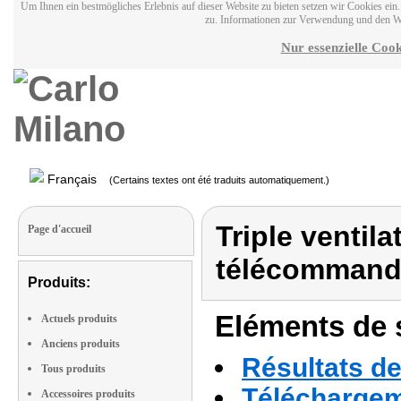
Um Ihnen ein bestmögliches Erlebnis auf dieser Website zu bieten setzen wir Cookies ei
zu. Informationen zur Verwendung und den W
Nur essenzielle Cook
Français
(Certains textes ont été traduits automatiquement.)
Triple ventil
Page d'accueil
télécommandé
Produits:
Eléments de s
Actuels produits
Anciens produits
Résultats de
Tous produits
Téléchargeme
Accessoires produits