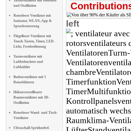
Turmventilator mit Ionisator
Contributions
und Oszillation
Rotorloser Ventilator mit
Ionisator, WLAN, App &
left
Sprachsteuerung
Flügelloser Ventilator mit
Touch-Tasten, Timer, LED-
Licht, Fernbedienung
Turmventilator mit
Luftbefeuchter und
Luftkühler
Bodenventilator mit 5
Rotorblättern
Höhenverstellbarer
Raumventilator mit 3D-
Oszillation
Rotorloser Wand- und Tisch-
Ventilator
Ultraschall-Sprühnebel-