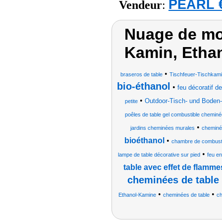
PEARL €
Vendeur
:
Nuage de mot
Kamin, Etha
•
braseros de table
Tischfeuer-Tischkam
bio-éthanol
•
feu décoratif de
•
Outdoor-Tisch- und Boden-
petite
poêles de table gel combustible chemin
•
jardins cheminées murales
cheminé
bioéthanol
•
chambre de combustio
•
lampe de table décorative sur pied
feu e
table avec effet de flamm
cheminées de table 
•
•
Ethanol-Kamine
cheminées de table
ch