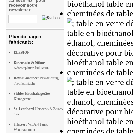
adresse mail pour
recevoir notre
newsletter:
Plus de pages
fabricants:
ELESION
Rosenstein & Söhne
Adapterplatten Induktion
Royal Gardineer
Bewässerung
Tropfschläuche
Sichler Haushaltsgeräte
Klimageräte
St. Leonhard
Uhrwerk- & Zeiger-
Sets
infactory
WLAN-Funk-
Wetterstationen