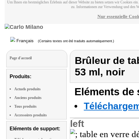
Um Ihnen ein bestmögliches Erlebnis auf dieser Website zu bieten setzen wir Cookies ei
zu. Informationen zur Verwendung und den W
Nur essenzielle Cook
Français
(Certains textes ont été traduits automatiquement.)
Brûleur de ta
Page d'accueil
53 ml, noir
Produits:
Eléments de s
Actuels produits
Anciens produits
Téléchargeme
Tous produits
Accessoires produits
left
Eléments de support: