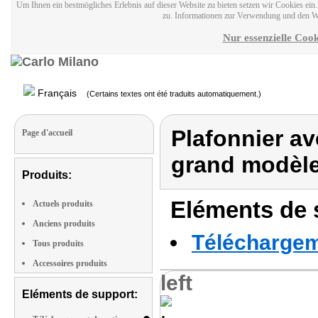
Um Ihnen ein bestmögliches Erlebnis auf dieser Website zu bieten setzen wir Cookies ei
zu. Informationen zur Verwendung und den W
Nur essenzielle Cook
Français
(Certains textes ont été traduits automatiquement.)
Plafonnier av
Page d'accueil
grand modèl
Produits:
Eléments de s
Actuels produits
Anciens produits
Téléchargeme
Tous produits
Accessoires produits
left
Eléments de support: