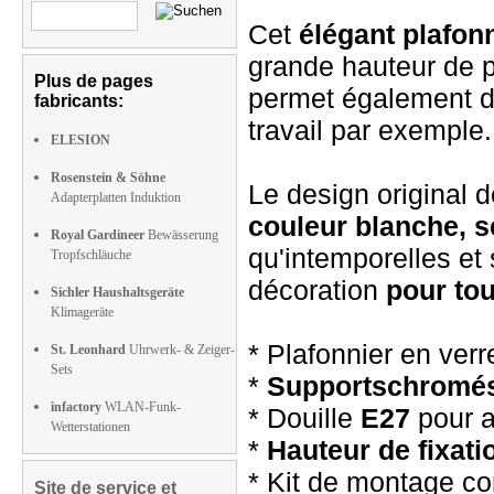
Cet
élégant plafon
grande hauteur de p
Plus de pages
permet également d'
fabricants:
travail par exemple.
ELESION
Rosenstein & Söhne
Le design original 
Adapterplatten Induktion
couleur blanche, 
Royal Gardineer
Bewässerung
qu'intemporelles et
Tropfschläuche
décoration
pour tou
Sichler Haushaltsgeräte
Klimageräte
* Plafonnier en verr
St. Leonhard
Uhrwerk- & Zeiger-
Sets
*
Supports
chromé
infactory
WLAN-Funk-
* Douille
E27
pour a
Wetterstationen
*
Hauteur de fixati
* Kit de montage co
Site de service et