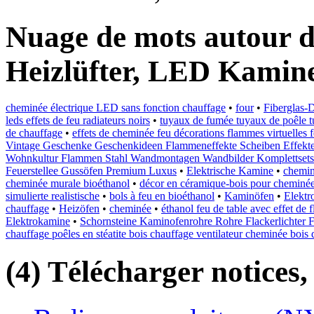
Nuage de mots autour d
Heizlüfter, LED Kamin
cheminée électrique LED sans fonction chauffage
•
four
•
Fiberglas-
leds effets de feu radiateurs noirs
•
tuyaux de fumée tuyaux de poêle t
de chauffage
•
effets de cheminée feu décorations flammes virtuelles f
Vintage Geschenke Geschenkideen Flammeneffekte Scheiben Effekte
Wohnkultur Flammen Stahl Wandmontagen Wandbilder Komplettsets
Feuerstellee Gussöfen Premium Luxus
•
Elektrische Kamine
•
chemin
cheminée murale bioéthanol
•
décor en céramique-bois pour cheminée
simulierte realistische
•
bols à feu en bioéthanol
•
Kaminöfen
•
Elekt
chauffage
•
Heizöfen
•
cheminée
•
éthanol feu de table avec effet de
Elektrokamine
•
Schornsteine Kaminofenrohre Rohre Flackerlichter Fl
chauffage poêles en stéatite bois chauffage ventilateur cheminée boi
(4) Télécharger notices,