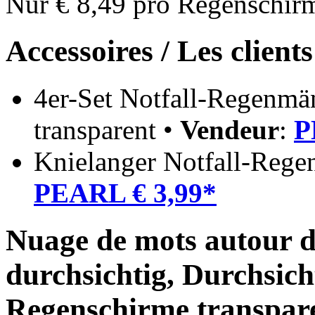
Nur € 8,49 pro Regenschir
Accessoires / Les client
4er-Set Notfall-Regenmän
transparent •
Vendeur
:
P
Knielanger Notfall-Rege
PEARL € 3,99*
Nuage de mots autour d
durchsichtig, Durchsic
Regenschirme transpar