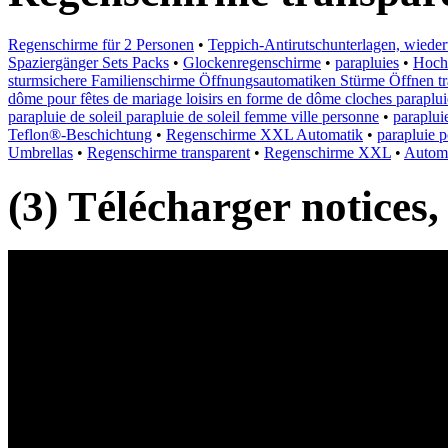
Regenschirme für 2 Personen
•
Teppich-Antirutschunterlagen, wiede
Spaziergänger Sets Packs
•
Glockenregenschirme
•
parapluies
•
Hochz
sturmsichere Familienschirme Öffnungsautomatiken Stürme Öffnen tra
dôme pour fêtes de mariage loisirs en forme de dôme cloches paraplu
parapluie de soleil parapluie de soleil femme ville personne
•
paraplui
Teflon®-Beschichtung
•
Regenschirme XXL Automatik
•
parapluie 
Umbrellas
•
Regenschirme transparent
•
Regenschirme XXL
•
Automa
(3) Télécharger notices,