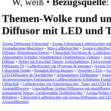
W, weiß •
Bezugsquelle
Themen-Wolke rund um
Diffusor mit LED und 
Aroma Diffusoren Ultraschall
•
Aroma-Ultraschall-Luftbefeuchter mit
Aromatherapie-Maschinen
•
Mini-Luftbefeuchter
•
Aroma-Lufterfrisc
Effekten, Regenbogen-Farben
•
Ultraschall-Tischfeuer & -Luftbefeuc
Atmosphären Schlafen Vernebelungen Dufterlebnisse Zuhause
•
Arom
Diffuser
•
Nebler mit Einschlaf-Timern, Zeitschaltuhren, Farbwechse
Diffusoren Öl
•
Luftbefeuchter mit Hygrostat & Ionisator
•
Aroma-Dif
Ultraschall-Nebler
•
Raumluft Befeuchtungen
•
Vernebler LEDs
•
Aro
LED-Diffusoren als Nachtlichter
•
Aromalampen Duftlampen
•
Antig
Stromversorgungen Entspannung Luftfeuchtigkeits Erhöhungs Funkt
Ultraschall
•
Luftbefeuchter mit Naturgeräuschen, Timer und LED-B
Aromadiffusoren
•
Umschaltbare Aroma-Diffusoren mit einstellbaren
aromatisierte Wasser, Lieblingsdüfte Duftbefeuchter
•
Aroma-Nebler m
Behältern
•
Ultraschall-Luftbefeuchter mit Aroma-Diffusoren und L
Aromadiffusoren