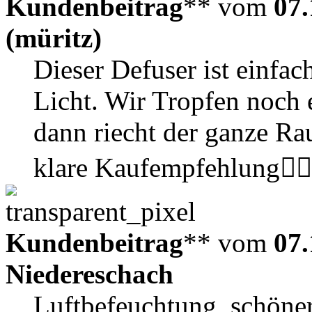
Kundenbeitrag
** vom
07.
(müritz)
Dieser Defuser ist einfac
Licht. Wir Tropfen noch 
dann riecht der ganze Ra
klare Kaufempfehlung👍🏼
Kundenbeitrag
** vom
07.
Niedereschach
Luftbefeuchtung, schöner