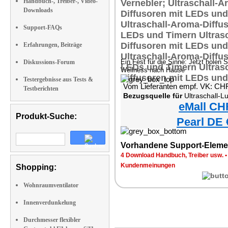
Handbuch-, Treiber-, Video-
Downloads
Support-FAQs
Erfahrungen, Beiträge
Ein Fest für die Sinne: Jetzt holen S
Diskussions-Forum
Wellness nach Hause
Testergebnisse aus Tests &
Vom Lieferanten empf. VK: CH
Testberichten
Bezugsquelle für
Ultraschall-Luftbefeucht
eMall CH
Produkt-Suche:
Pearl DE 
Vorhandene Support-Eleme
4 Download Handbuch, Treiber usw.
Kundenmeinungen
Shopping:
Wohnraumventilator
Innenverdunkelung
Durchmesser flexibler