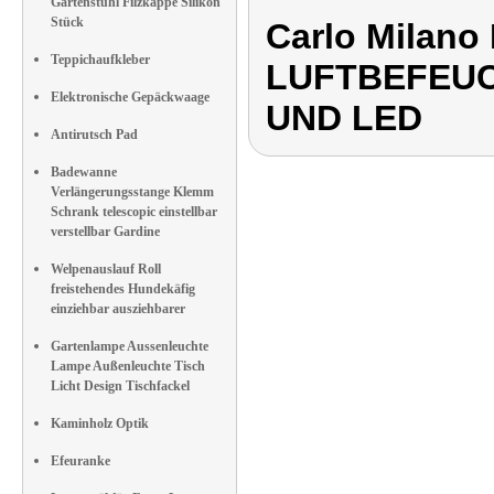
Gartenstuhl Filzkappe Silikon
Stück
Carlo Milan
Teppichaufkleber
LUFTBEFEUC
Elektronische Gepäckwaage
UND LED
Antirutsch Pad
Badewanne
Verlängerungsstange Klemm
Schrank telescopic einstellbar
verstellbar Gardine
Welpenauslauf Roll
freistehendes Hundekäfig
einziehbar ausziehbarer
Gartenlampe Aussenleuchte
Lampe Außenleuchte Tisch
Licht Design Tischfackel
Kaminholz Optik
Efeuranke