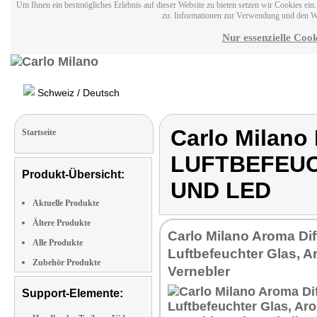
Um Ihnen ein bestmögliches Erlebnis auf dieser Website zu bieten setzen wir Cookies ei
zu. Informationen zur Verwendung und den W
Nur essenzielle Cook
Schweiz / Deutsch
Carlo Milan
Startseite
LUFTBEFEUC
Produkt-Übersicht:
UND LED
Aktuelle Produkte
Ältere Produkte
Carlo Milano Aroma Dif
Alle Produkte
Luftbefeuchter Glas, 
Zubehör Produkte
Vernebler
Support-Elemente: