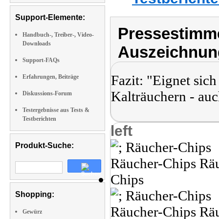
Support-Elemente:
Pressestimme
Handbuch-, Treiber-, Video-
Downloads
Auszeichnun
Support-FAQs
Fazit: "Eignet si
Erfahrungen, Beiträge
Kalträuchern - auc
Diskussions-Forum
Testergebnisse aus Tests &
Testberichten
left
Produkt-Suche:
Shopping:
Gewürz