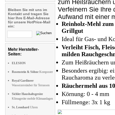
zum Heißräuchern u
Verfeinern Sie Ihre
Bleiben Sie mit uns im
Kontakt und tragen Sie
Aufwand mit einer 
hier Ihre E-Mail-Adresse
für unsere HotPrice-Mail
Reinholz-Mehl zum 
ein:
Grillgut
Ideal für Gas- und K
Verleiht Fisch, Flei
Mehr Hersteller-
milden Rauchgesch
Seiten:
Zum Heißräuchern un
ELESION
Besonders ergibig: e
Rosenstein & Söhne
Komposter
Raucharoma zu verle
Royal Gardineer
Räuchermehl aus 1
Wasserzerstäuber für Terrassen
Körnung: 0 - 4 mm
Sichler Haushaltsgeräte
Klimageräte mobile Klimaanlagen
Füllmenge: 3x 1 kg
St. Leonhard
Uhren