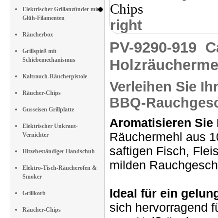
Elektrischer Grillanzünder mit
Glüh-Filamenten
right
Räucherbox
PV-9290-919
C
Grillspieß mit
Schiebemechanismus
Holzräucherme
Kaltrauch-Räucherpistole
Verleihen Sie Ih
Räucher-Chips
BBQ-Rauchges
Gusseisen Grillplatte
Aromatisieren Sie 
Elektrischer Unkraut-
Räuchermehl aus 10
Vernichter
saftigen Fisch, Fle
Hitzebeständiger Handschuh
milden Rauchgesc
Elektro-Tisch-Räucherofen &
Smoker
Ideal für ein gelu
Grillkorb
sich hervorragend f
Räucher-Chips