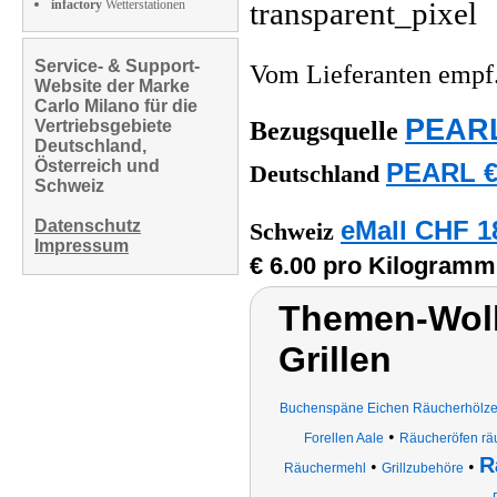
infactory
Wetterstationen
Service- & Support-
Vom Lieferanten emp
Website der Marke
Carlo Milano für die
PEARL
Vertriebsgebiete
Bezugsquelle
Deutschland,
Österreich und
PEARL €
Deutschland
Schweiz
Datenschutz
eMall CHF 1
Schweiz
Impressum
€ 6.00 pro Kilogramm
Themen-Wolk
Grillen
Buchenspäne Eichen Räucherhölz
•
Forellen Aale
Räucheröfen rä
R
•
•
Räuchermehl
Grillzubehöre