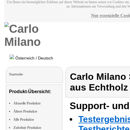
Um Ihnen ein bestmögliches Erlebnis auf dieser Website zu bieten setzen wir Cookies ei
zu. Informationen zur Verwendung und den W
Nur essenzielle Cook
Österreich / Deutsch
Carlo Milano
Startseite
aus Echtholz
Produkt-Übersicht:
Support- und
Aktuelle Produkte
Ältere Produkte
Testergebni
Alle Produkte
Testbericht
Zubehör Produkte