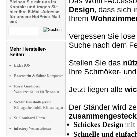
Das Wohn-Accessoire
Bleiben Sie mit uns im
Kontakt und tragen Sie
Design
, dass sich 
hier Ihre E-Mail-Adresse
für unsere HotPrice-Mail
Ihrem
Wohnzimmer
ein:
Vergessen Sie lose
Suche nach dem Fe
Mehr Hersteller-
Seiten:
Stellen Sie das
nüt
ELESION
Ihre Schmöker- und
Rosenstein & Söhne
Komposter
Royal Gardineer
Jetzt liegen alle
wic
Wasserzerstäuber für Terrassen
Sichler Haushaltsgeräte
Der Ständer wird zer
Klimageräte mobile Klimaanlagen
zusammengesteck
St. Leonhard
Uhren
Schickes Design
mit 
infactory
Wetterstationen
Schnelle und einfac