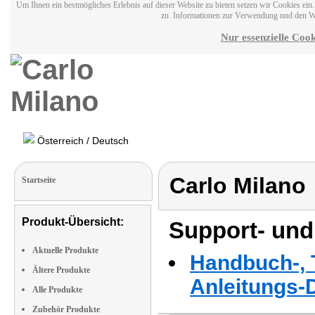
Um Ihnen ein bestmögliches Erlebnis auf dieser Website zu bieten setzen wir Cookies ei
zu. Informationen zur Verwendung und den W
Nur essenzielle Cook
Österreich / Deutsch
Carlo Milano
Startseite
Produkt-Übersicht:
Support- und
Aktuelle Produkte
Handbuch-, T
Ältere Produkte
Anleitungs-
Alle Produkte
Zubehör Produkte