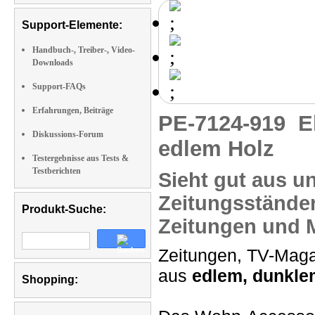
Support-Elemente:
Handbuch-, Treiber-, Video-
Downloads
Support-FAQs
Erfahrungen, Beiträge
PE-7124-919
E
Diskussions-Forum
edlem Holz
Testergebnisse aus Tests &
Testberichten
Sieht gut aus
un
Zeitungsstände
Produkt-Suche:
Zeitungen und 
Zeitungen, TV-Magaz
aus
edlem, dunkle
Shopping: