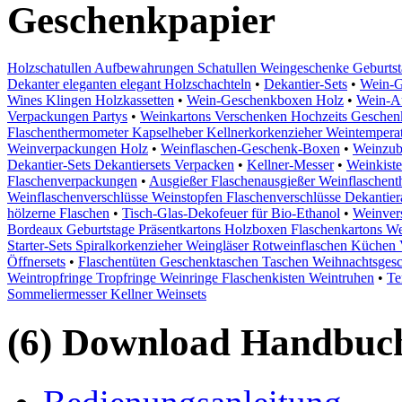
Geschenkpapier
Holzschatullen Aufbewahrungen Schatullen Weingeschenke Geburtsta
Dekanter eleganten elegant Holzschachteln
•
Dekantier-Sets
•
Wein-G
Wines Klingen Holzkassetten
•
Wein-Geschenkboxen Holz
•
Wein-A
Verpackungen Partys
•
Weinkartons Verschenken Hochzeits Geschen
Flaschenthermometer Kapselheber Kellnerkorkenzieher Weintemperat
Weinverpackungen Holz
•
Weinflaschen-Geschenk-Boxen
•
Weinzub
Dekantier-Sets Dekantiersets Verpacken
•
Kellner-Messer
•
Weinkiste
Flaschenverpackungen
•
Ausgießer Flaschenausgießer Weinflaschen
Weinflaschenverschlüsse Weinstopfen Flaschenverschlüsse Dekantier
hölzerne Flaschen
•
Tisch-Glas-Dekofeuer für Bio-Ethanol
•
Weinvers
Bordeaux Geburtstage Präsentkartons Holzboxen Flaschenkartons W
Starter-Sets Spiralkorkenzieher Weingläser Rotweinflaschen Küchen
Öffnersets
•
Flaschentüten Geschenktaschen Taschen Weihnachtsges
Weintropfringe Tropfringe Weinringe Flaschenkisten Weintruhen
•
Te
Sommeliermesser Kellner Weinsets
(6) Download Handbuch,