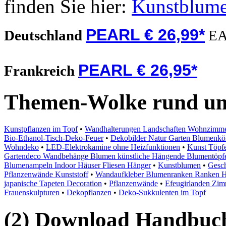
finden Sie hier:
Kunstblum
PEARL € 26,99*
Deutschland
EA
PEARL € 26,95*
Frankreich
Themen-Wolke rund u
Kunstpflanzen im Topf
•
Wandhalterungen Landschaften Wohnzimmer
Bio-Ethanol-Tisch-Deko-Feuer
•
Dekobilder Natur Garten Blumenk
Wohndeko
•
LED-Elektrokamine ohne Heizfunktionen
•
Kunst Töpfe
Gartendeco Wandbehänge Blumen künstliche Hängende Blumentöpf
Blumenampeln Indoor Häuser Fliesen Hänger
•
Kunstblumen
•
Gesch
Pflanzenwände Kunststoff
•
Wandaufkleber Blumenranken Ranken H
japanische Tapeten Decoration
•
Pflanzenwände
•
Efeugirlanden Zim
Frauenskulpturen
•
Dekopflanzen
•
Deko-Sukkulenten im Topf
(2) Download Handbuch,