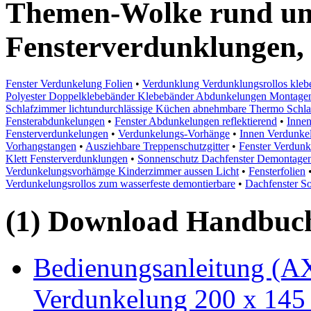
Themen-Wolke rund um 
Fensterverdunklungen,
Fenster Verdunkelung Folien
•
Verdunklung Verdunklungsrollos klebe
Polyester Doppelklebebänder Klebebänder Abdunkelungen Montage
Schlafzimmer lichtundurchlässige Küchen abnehmbare Thermo Schla
Fensterabdunkelungen
•
Fenster Abdunkelungen reflektierend
•
Inne
Fensterverdunkelungen
•
Verdunkelungs-Vorhänge
•
Innen Verdunke
Vorhangstangen
•
Ausziehbare Treppenschutzgitter
•
Fenster Verdun
Klett Fensterverdunklungen
•
Sonnenschutz Dachfenster Demontagen
Verdunkelungsvorhämge Kinderzimmer aussen Licht
•
Fensterfolien
Verdunkelungsrollos zum wasserfeste demontierbare
•
Dachfenster S
(1) Download Handbuch,
Bedienungsanleitung (AX
Verdunkelung 200 x 145