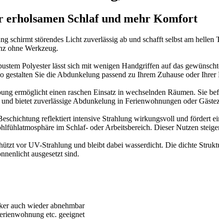
 erholsamen Schlaf und mehr Komfort
ng schirmt störendes Licht zuverlässig ab und schafft selbst am hell
anz ohne Werkzeug.
bustem Polyester lässt sich mit wenigen Handgriffen auf das gewünscht
 gestalten Sie die Abdunkelung passend zu Ihrem Zuhause oder Ihrer 
ng ermöglicht einen raschen Einsatz in wechselnden Räumen. Sie befes
s und bietet zuverlässige Abdunkelung in Ferienwohnungen oder Gäste
eschichtung reflektiert intensive Strahlung wirkungsvoll und förder
lfühlatmosphäre im Schlaf- oder Arbeitsbereich. Dieser Nutzen steig
tzt vor UV-Strahlung und bleibt dabei wasserdicht. Die dichte Struktur
nnenlicht ausgesetzt sind.
cker auch wieder abnehmbar
Ferienwohnung etc. geeignet