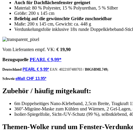
Auch für Dachflächenfenster geeignet
Material: 80 % Polyester, 15 % Polyurethan, 5 % Silber
Größe: 200 x 145 cm
Beliebig auf die gewünschte Größe zuschneidbar
Maße: 200 x 145 cm, Gewicht: ca. 448 g
Verdunkelungsfolie inklusive 18x runde Doppelklebeband-Stick
Vom Lieferanten empf. VK:
€ 19,90
Bezugsquelle
PEARL € 9,99*
PEARL € 9,99*
Deutschland
EAN:
4022107480703
/
B0GSBML749;
eMall CHF 13.95*
Schweiz
Zubehör / häufig mitgekauft:
6m Doppelseitiges Nano-Klebeband, 2,5cm Breite, Tragkraft 1
360°-Migräne-Maske zum Kühlen und Wärmen, 2 Gel-Lagen, 
Isolier-Spiegelfolie, Sicht-/UV-Schutz (99 %), selbstklebend,
Themen-Wolke rund um Fenster-Verdunkel