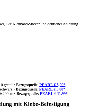
er, 12x Klettband-Sticker und deutscher Anleitung
10 g/cm² •
Bezugsquelle
:
PEARL € 5,99*
schwarz •
Bezugsquelle
:
PEARL € 5,80*
 40x200cm •
Bezugsquelle
:
PEARL € 11,99*
ung mit Klebe-Befestigung