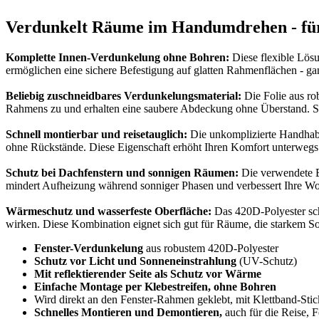
Verdunkelt Räume im Handumdrehen - für
Komplette Innen-Verdunkelung ohne Bohren:
Diese flexible Lösu
ermöglichen eine sichere Befestigung auf glatten Rahmenflächen - g
Beliebig zuschneidbares Verdunkelungsmaterial:
Die Folie aus ro
Rahmens zu und erhalten eine saubere Abdeckung ohne Überstand. So
Schnell montierbar und reisetauglich:
Die unkomplizierte Handhabu
ohne Rückstände. Diese Eigenschaft erhöht Ihren Komfort unterweg
Schutz bei Dachfenstern und sonnigen Räumen:
Die verwendete B
mindert Aufheizung während sonniger Phasen und verbessert Ihre Woh
Wärmeschutz und wasserfeste Oberfläche:
Das 420D-Polyester schü
wirken. Diese Kombination eignet sich gut für Räume, die starkem So
Fenster-Verdunkelung
aus robustem 420D-Polyester
Schutz vor Licht und Sonneneinstrahlung
(UV-Schutz)
Mit reflektierender Seite als Schutz vor Wärme
Einfache Montage per Klebestreifen, ohne Bohren
Wird direkt an den Fenster-Rahmen geklebt, mit Klettband-Sti
Schnelles Montieren und Demontieren,
auch für die Reise, 