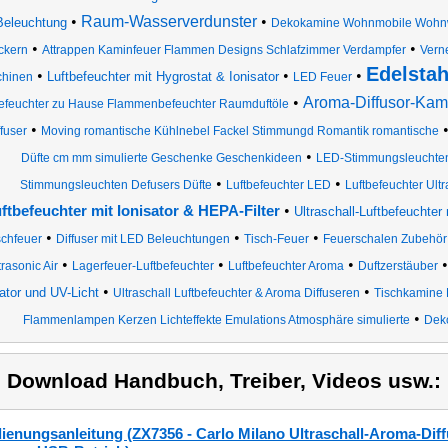
•
Raum-Wasserverdunster
•
Beleuchtung
Dekokamine Wohnmobile Wohnwa
•
•
ckern
Attrappen Kaminfeuer Flammen Designs Schlafzimmer Verdampfer
Vern
Edelstah
•
•
•
Luftbefeuchter mit Hygrostat & Ionisator
hinen
LED Feuer
•
Aroma-Diffusor-Kam
befeuchter zu Hause Flammenbefeuchter Raumduftöle
•
ffuser
Moving romantische Kühlnebel Fackel Stimmungd Romantik romantische
•
Düfte cm mm simulierte Geschenke Geschenkideen
LED-Stimmungsleuchte
•
•
Stimmungsleuchten Defusers Düfte
Luftbefeuchter LED
Luftbefeuchter Ultr
•
ftbefeuchter mit Ionisator & HEPA-Filter
Ultraschall-Luftbefeuchte
•
•
•
schfeuer
Diffuser mit LED Beleuchtungen
Tisch-Feuer
Feuerschalen Zubehör 
•
•
•
trasonic Air
Lagerfeuer-Luftbefeuchter
Luftbefeuchter Aroma
Duftzerstäuber
•
•
sator und UV-Licht
Ultraschall Luftbefeuchter & Aroma Diffuseren
Tischkamine
•
Flammenlampen Kerzen Lichteffekte Emulations Atmosphäre simulierte
Dek
) Download Handbuch, Treiber, Videos usw.:
ienungsanleitung (ZX7356 - Carlo Milano Ultraschall-Aroma-Diff