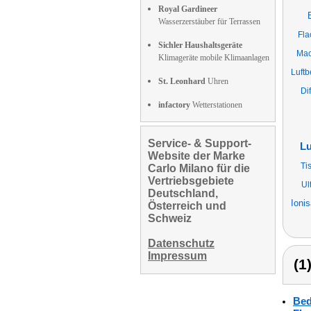
Royal Gardineer
Wasserzerstäuber für Terrassen
Fla
Sichler Haushaltsgeräte
Mac
Klimageräte mobile Klimaanlagen
Luft
St. Leonhard
Uhren
Di
infactory
Wetterstationen
Service- & Support-
Lu
Website der Marke
Ti
Carlo Milano für die
Vertriebsgebiete
Ul
Deutschland,
Ioni
Österreich und
Schweiz
Datenschutz
Impressum
(1
Bed