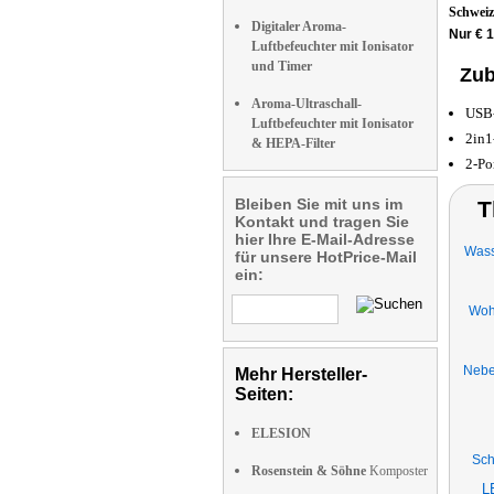
Schwei
Digitaler Aroma-
Nur € 1
Luftbefeuchter mit Ionisator
und Timer
Zub
Aroma-Ultraschall-
USB-
Luftbefeuchter mit Ionisator
2in1
& HEPA-Filter
2-Po
Bleiben Sie mit uns im
T
Kontakt und tragen Sie
hier Ihre E-Mail-Adresse
Wass
für unsere HotPrice-Mail
ein:
Woh
Nebe
Mehr Hersteller-
Seiten:
ELESION
Sch
Rosenstein & Söhne
Komposter
L