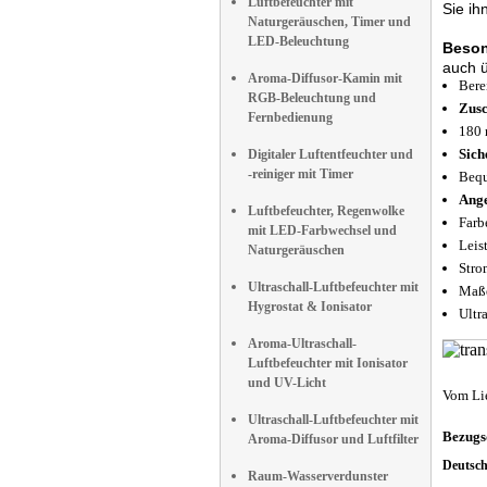
Luftbefeuchter mit
Sie ih
Naturgeräuschen, Timer und
LED-Beleuchtung
Beson
auch ü
Aroma-Diffusor-Kamin mit
Bere
RGB-Beleuchtung und
Zusc
Fernbedienung
180 
Sich
Digitaler Luftentfeuchter und
-reiniger mit Timer
Bequ
Ange
Luftbefeuchter, Regenwolke
Farb
mit LED-Farbwechsel und
Leis
Naturgeräuschen
Stro
Ultraschall-Luftbefeuchter mit
Maße
Hygrostat & Ionisator
Ultr
Aroma-Ultraschall-
Luftbefeuchter mit Ionisator
und UV-Licht
Vom Li
Ultraschall-Luftbefeuchter mit
Bezugs
Aroma-Diffusor und Luftfilter
Deutsc
Raum-Wasserverdunster