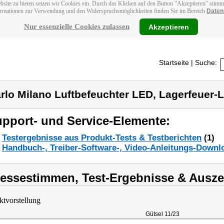
bsite zu bieten setzen wir Cookies ein. Durch das Klicken auf den Button "Akzeptieren" stim
ormationen zur Verwendung und den Widerspruchsmöglichkeiten finden Sie im Bereich
Daten
Nur essenzielle Cookies zulassen
Akzeptieren
Startseite
| Suche:
rlo Milano Luftbefeuchter LED, Lagerfeuer-L
pport- und Service-Elemente:
Testergebnisse aus Produkt-Tests & Testberichten
(1)
Handbuch-, Treiber-Software-, Video-Anleitungs-Downl
ressestimmen, Test-Ergebnisse & Ausz
ktvorstellung
Gütsel 11/23