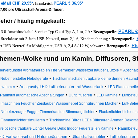
eMall CHF 29.95*
PEARL € 36,95*
z
;
Frankreich
7,00 pro Ultraschall-Aroma-Diffuser.
ehör / häufig mitgekauft:
PEARL € 
3.0-Anschlusskabel Stecker Typ C auf Typ A, 1 m, 2 A •
Bezugsquelle
:
-Steckdose mit 2-fach-USB-Netzteil, max. 2,1 A, Kindersicherung •
Bezugsquelle
:
PE
rt-USB-Netzteil für Mobilgeräte, USB-A, 2,4 A / 12 W, schwarz •
Bezugsquelle
:
hemen-Wolke rund um Kamin, Diffusoren, S
•
erverdunster Aromatherapien Fire Vernebler Wasserzerstäuber Duftöle
Abschalt
•
Nebelhersteller Nebelgeräte
Tischkaminschalen tragbare kleine drinnen Raum
•
•
Antigravity-LED-Luftbefeuchter mit Wassertank
nzimmer
LED Flammeneffe
•
•
•
Raumluft automatische Abschaltungen
Duftdiffusoren
LED Kamine
Luftbefeu
•
lmaschinen Feuchter Zerstäuber Wassernebel Springbrunnen Macher
Luft-Befe
•
Nebelerzeuger Fogger Zimmerkamine Stimmungslichter
Flackerlichter Lichter
•
Flammenlichter simulieren
Tischkamine Büros LEDs Diffusoren Aromen Dekorati
•
reibtische tragbare Lichter Geräte Deko Indoor Feuerstellen Kamine
Raumbefeuc
•
•
ED-Farbwechsel und Naturgeräuschen
Luftbefeuchter 
Ultraschallvernebler