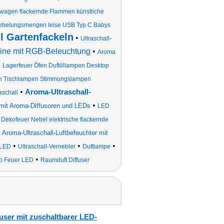
gen flackernde Flammen künstliche
ebelungsmengen leise USB Typ C Babys
l Gartenfackeln
•
Ultraschall-
ine mit RGB-Beleuchtung
•
Aroma
•
Lagerfeuer Öfen Duftöllampen Desktop
n Tischlampen Stimmungslampen
•
Aroma-Ultraschall-
aschall
•
r mit Aroma-Diffusoren und LEDs
LED
Dekofeuer Nebel elektrische flackernde
•
Aroma-Ultraschall-Luftbefeuchter mit
•
•
•
 LED
Ultraschall-Vernebler
Duftlampe
•
o Feuer LED
Raumduft Diffuser
user mit zuschaltbarer LED-