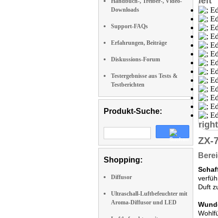
left
Handbuch-, Treiber-, Video-
Downloads
Support-FAQs
Erfahrungen, Beiträge
Diskussions-Forum
Testergebnisse aus Tests &
Testberichten
Produkt-Suche:
right
ZX-
Berei
Shopping:
Schaf
Diffusor
verfüh
Duft z
Ultraschall-Luftbefeuchter mit
Aroma-Diffusor und LED
Wunde
Wohlfü