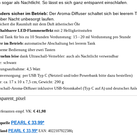
n sogar als Nachtlicht. So lässt es sich ganz entspannt einschlafen.
ders sicher im Betrieb:
Der Aroma-Diffuser schaltet sich bei leerem 
ber Nacht unbesorgt laufen.
ichert die Raumluft mit dem Duft ätherischer Öle
haltbarer LED-Flammeneffekt
mit 2 Helligkeitsstufen
ml Tank für bis zu 10 Stunden Verdunstung: 15 - 20 ml Verdunstung pro Stunde
er im Betrieb:
automatische Abschaltung bei leerem Tank
eme Bedienung über zwei Tasten
nehm leise
dank Ultraschall-Vernebler: auch als Nachtlicht verwendbar
e: schwarz
tungsaufnahme: 4,5 Watt
mversorgung: per USB Typ C (Netzteil und/oder Powerbank bitte dazu bestellen)
: ca. 17 x 10 x 7,5 cm, Gewicht: 290 g
aschall-Aroma-Diffuser inklusive USB-Stromkabel (Typ C auf A) und deutscher Anl
eferanten empf. VK:
€ 41,98
PEARL € 33,99*
quelle
PEARL € 33,99*
hland
EAN:
4022107922586
;