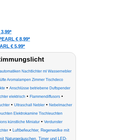
3,99*
PEARL € 8,99*
ARL € 5,99*
timmungslicht
automatiken Nachtlichter ml Wassernebler
düfte Aromalampen Zimmer Tischdeco
•
kte
Anschlüsse betriebene Duftspender
•
•
chter elektrisch
Flammendiffusors
•
•
uchter
Ultraschall Nebler
Nebelmacher
 Leuchten Elektrokamine Tischleuchten
•
ons künstliche Miniatur
Verdunster
•
Luftbefeuchter, Regenwolke mit
hter
mit Naturgeräuschen, Timer und LED-