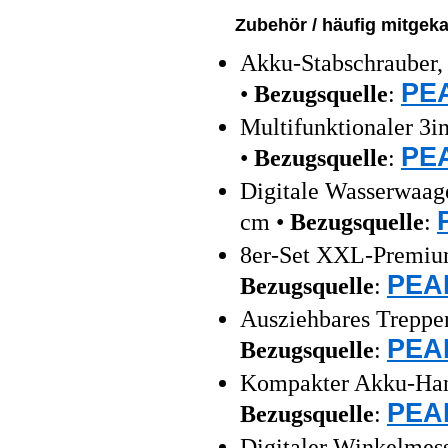
Zubehör / häufig mitgeka
Akku-Stabschrauber,
PEA
•
Bezugsquelle
:
Multifunktionaler 3i
PEA
•
Bezugsquelle
:
Digitale Wasserwaag
cm •
Bezugsquelle
:
8er-Set XXL-Premium-
PEAR
Bezugsquelle
:
Ausziehbares Treppen
PEAR
Bezugsquelle
:
Kompakter Akku-Han
PEAR
Bezugsquelle
:
Digitaler Winkelmess