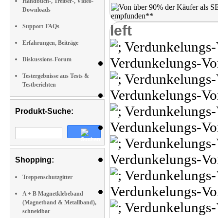
Handbuch-, Treiber-, Video-
Downloads
left
Support-FAQs
Erfahrungen, Beiträge
Diskussions-Forum
Testergebnisse aus Tests &
Testberichten
Produkt-Suche:
Shopping:
Treppenschutzgitter
A + B Magnetklebeband
(Magnetband & Metallband),
schneidbar