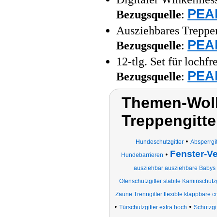
PEAR
Bezugsquelle
:
Ausziehbares Treppen
PEAR
Bezugsquelle
:
12-tlg. Set für loch
PEAR
Bezugsquelle
:
Themen-Wolk
Treppengitte
•
Hundeschutzgitter
Absperrgi
Fenster-V
•
Hundebarrieren
ausziehbar ausziehbare Babys 
Ofenschutzgitter stabile Kaminschutzg
Zäune Trenngitter flexible klappbare c
•
•
Türschutzgitter extra hoch
Schutzgit