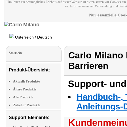
Um Ihnen ein bestmögliches Erlebnis auf dieser Website zu bieten setzen wir Cookies ei
zu. Informationen zur Verwendung und den W
Nur essenzielle Cook
Österreich / Deutsch
Carlo Milano 
Startseite
Barrieren
Produkt-Übersicht:
Support- und
Aktuelle Produkte
Ältere Produkte
Handbuch-, T
Alle Produkte
Anleitungs-
Zubehör Produkte
Support-Elemente:
Kundenmeinu