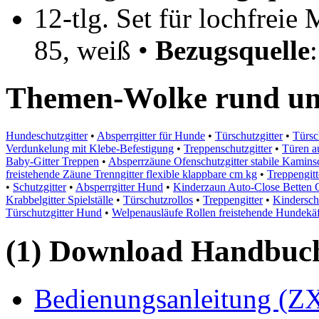
12-tlg. Set für lochfrei
85, weiß •
Bezugsquelle
Themen-Wolke rund um 
Hundeschutzgitter
•
Absperrgitter für Hunde
•
Türschutzgitter
•
Türsc
Verdunkelung mit Klebe-Befestigung
•
Treppenschutzgitter
•
Türen a
Baby-Gitter Treppen
•
Absperrzäune Ofenschutzgitter stabile Kaminsc
freistehende Zäune Trenngitter flexible klappbare cm kg
•
Treppengit
•
Schutzgitter
•
Absperrgitter Hund
•
Kinderzaun Auto-Close Betten C
Krabbelgitter Spielställe
•
Türschutzrollos
•
Treppengitter
•
Kinderschu
Türschutzgitter Hund
•
Welpenausläufe Rollen freistehende Hundekäf
(1) Download Handbuch,
Bedienungsanleitung (Z