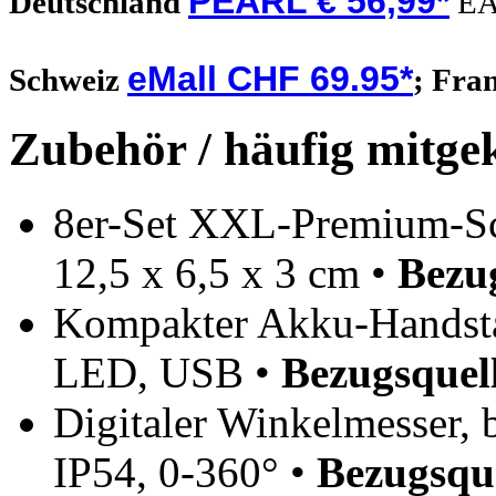
PEARL € 56,99*
Deutschland
EA
eMall CHF 69.95*
Schweiz
;
Fra
Zubehör / häufig mitge
8er-Set XXL-Premium-Sch
12,5 x 6,5 x 3 cm •
Bezu
Kompakter Akku-Handsta
LED, USB •
Bezugsquel
Digitaler Winkelmesser, 
IP54, 0-360° •
Bezugsqu