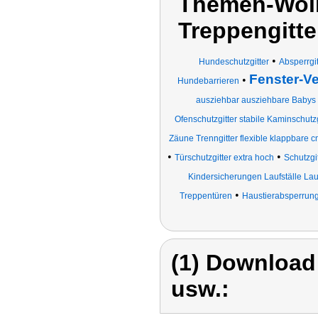
Themen-Wolk
Treppengitte
•
Hundeschutzgitter
Absperrgi
Fenster-V
•
Hundebarrieren
ausziehbar ausziehbare Babys 
Ofenschutzgitter stabile Kaminschutzg
Zäune Trenngitter flexible klappbare c
•
•
Türschutzgitter extra hoch
Schutzgit
Kindersicherungen Laufställe Laufg
•
Treppentüren
Haustierabsperrun
(1) Download
usw.: