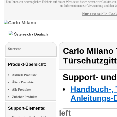
Um Ihnen ein bestmögliches Erlebnis auf dieser Website zu bieten setzen wir Cookies ei
zu. Informationen zur Verwendung und den W
Nur essenzielle Cook
Österreich / Deutsch
Carlo Milano 
Startseite
Türschutzgitt
Produkt-Übersicht:
Support- und
Aktuelle Produkte
Ältere Produkte
Handbuch-, T
Alle Produkte
Anleitungs-
Zubehör Produkte
Support-Elemente:
left