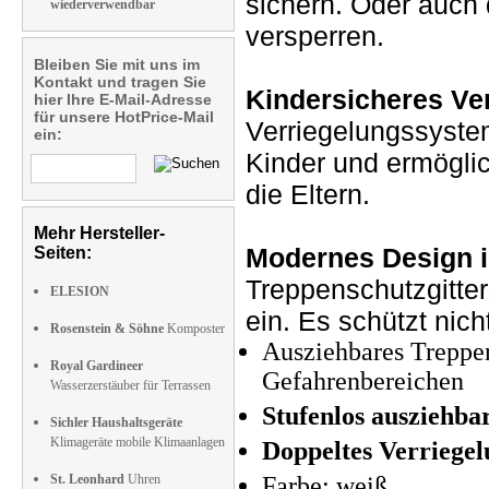
sichern. Oder auc
wiederverwendbar
versperren.
Bleiben Sie mit uns im
Kontakt und tragen Sie
Kindersicheres Ve
hier Ihre E-Mail-Adresse
für unsere HotPrice-Mail
Verriegelungssystem
ein:
Kinder und ermöglic
die Eltern.
Mehr Hersteller-
Modernes Design i
Seiten:
Treppenschutzgitte
ELESION
ein. Es schützt nic
Rosenstein & Söhne
Komposter
Ausziehbares Treppen
Royal Gardineer
Gefahrenbereichen
Wasserzerstäuber für Terrassen
Stufenlos ausziehba
Sichler Haushaltsgeräte
Klimageräte mobile Klimaanlagen
Doppeltes Verriege
St. Leonhard
Uhren
Farbe: weiß