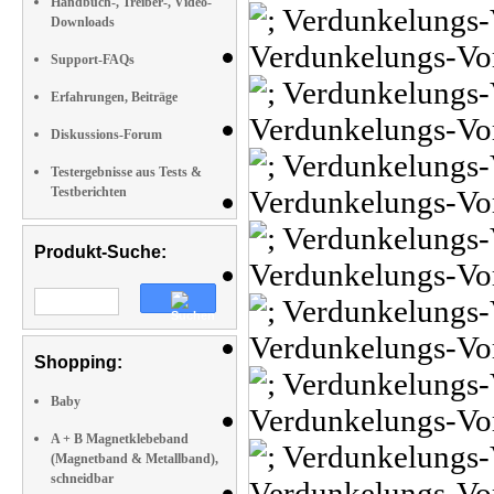
Handbuch-, Treiber-, Video-
Downloads
Support-FAQs
Erfahrungen, Beiträge
Diskussions-Forum
Testergebnisse aus Tests &
Testberichten
Produkt-Suche:
Shopping:
Baby
A + B Magnetklebeband
(Magnetband & Metallband),
schneidbar