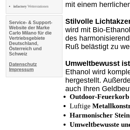
mit einem herrliche
infactory
Wetterstationen
Stilvolle Lichtakze
Service- & Support-
Website der Marke
wird mit Bio-Ethan
Carlo Milano für die
des harmonisierend
Vertriebsgebiete
Deutschland,
Ruß belästigt zu we
Österreich und
Schweiz
Umweltbewusst ist
Datenschutz
Impressum
Ethanol wird kompl
hergestellt. Außerd
auch Ihren Geldbeut
Outdoor-Feuerkorb
Luftige
Metallkonst
Harmonischer Stein
Umweltbewusste und