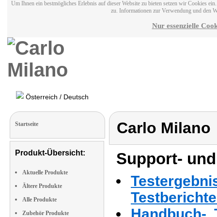
Um Ihnen ein bestmögliches Erlebnis auf dieser Website zu bieten setzen wir Cookies ei
zu. Informationen zur Verwendung und den W
Nur essenzielle Cook
Österreich / Deutsch
Carlo Milano
Startseite
Produkt-Übersicht:
Support- und
Aktuelle Produkte
Testergebni
Ältere Produkte
Testbericht
Alle Produkte
Handbuch-, T
Zubehör Produkte