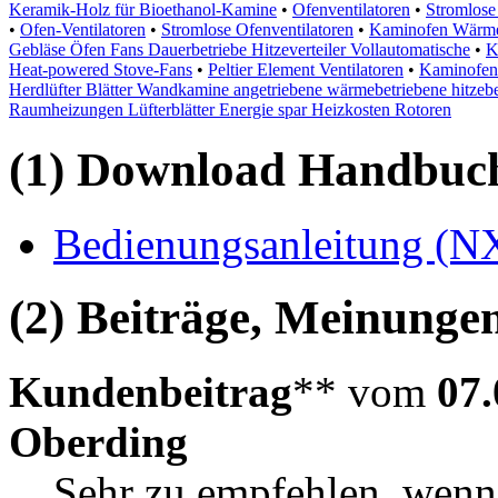
Keramik-Holz für Bioethanol-Kamine
•
Ofenventilatoren
•
Stromlose 
•
Ofen-Ventilatoren
•
Stromlose Ofenventilatoren
•
Kaminofen Wärme
Gebläse Öfen Fans Dauerbetriebe Hitzeverteiler Vollautomatische
•
K
Heat-powered Stove-Fans
•
Peltier Element Ventilatoren
•
Kaminofen 
Herdlüfter Blätter Wandkamine angetriebene wärmebetriebene hitzebe
Raumheizungen Lüfterblätter Energie spar Heizkosten Rotoren
(1) Download Handbuch,
Bedienungsanleitung (N
(2) Beiträge, Meinungen
Kundenbeitrag
** vom
07.
Oberding
Sehr zu empfehlen, wenn