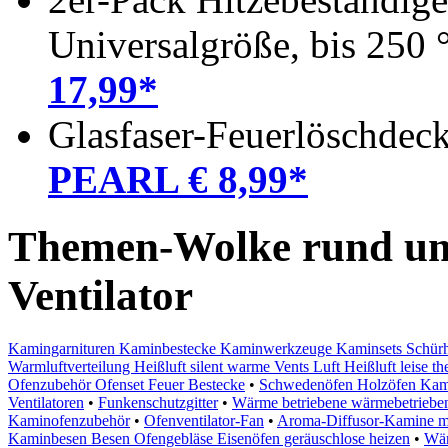
Universalgröße, bis 250 
17,99*
Glasfaser-Feuerlöschdec
PEARL € 8,99*
Themen-Wolke rund um
Ventilator
Kamingarnituren Kaminbestecke Kaminwerkzeuge Kaminsets Schür
Warmluftverteilung Heißluft silent warme Vents Luft Heißluft leise 
Ofenzubehör Ofenset Feuer Bestecke
•
Schwedenöfen Holzöfen Kami
Ventilatoren
•
Funkenschutzgitter
•
Wärme betriebene wärmebetriebe
Kaminofenzubehör
•
Ofenventilator-Fan
•
Aroma-Diffusor-Kamine m
Kaminbesen Besen Ofengebläse Eisenöfen geräuschlose heizen
•
Wär