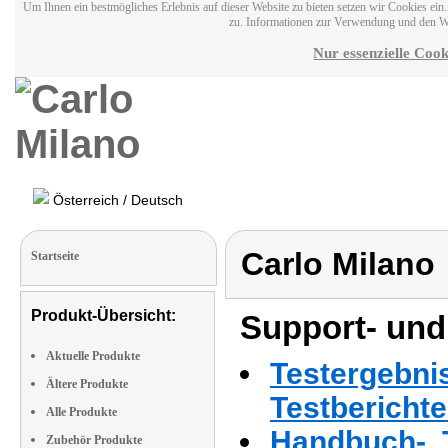
Um Ihnen ein bestmögliches Erlebnis auf dieser Website zu bieten setzen wir Cookies ei
zu. Informationen zur Verwendung und den W
Nur essenzielle Cook
Österreich / Deutsch
Carlo Milano
Startseite
Produkt-Übersicht:
Support- und
Aktuelle Produkte
Testergebni
Ältere Produkte
Testbericht
Alle Produkte
Handbuch-, T
Zubehör Produkte