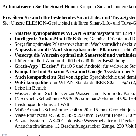
Automatisieren Sie Ihr Smart Home:
Koppeln Sie auch andere kompa
Erweitern Sie auch Ihr bestehendes Smart-Life- und Tuya-Syst
Sie: Unsere ELESION-Geräte sind mit Ihren Smart-Life- und Tuya-Ge
Smartes hydroponisches WLAN-Anzuchtsystem
für 12 Pfl
Intelligente Anbau-Modi
für Kräuter, Gemüse, Früchte und 
Sorgt für optimales Pflanzenwachstum: Wachstumslicht deckt vo
Anpassbar an die Wachstumsphasen der Pflanzen:
Licht hö
Versorgt die Wurzeln optimal mit Sauerstoff und verhinder
Lüfter simuliert Wind und hilft bei natürlicher Bestäubung
Gratis-App "Elesion"
für iOS und Android: für weltweite St
Kompatibel mit Amazon Alexa und Google Assistant:
per Sp
Auch kompatibel zu Siri von Apple:
Sprachbefehle und damit
WiFi-kompatibel:
für WLAN-Standards IEEE 802.11b/g/n (2
Leise im Betrieb
Wassertank mit Sichtfenster zur Wasserstands-Kontrolle: Kapazi
12 Anzucht-Schwämme: 55 % Polyurethan-Schaum, 45 % Torfs
Leistungsaufnahme: 23 Watt
Maße Anzucht-Schwämme: je 40 x 20 x 15 mm, Gewicht: je 3
Maße Pflanzschale: 350 x 345 x 260 mm, Gesamt-Höhe: 540 m
Anzuchtsystem HAS-001 inklusive Wasserbehälter mit Deckel 
Anzuchtschwämme, 12 Beschriftungssticker, Zange, 230-Volt-N