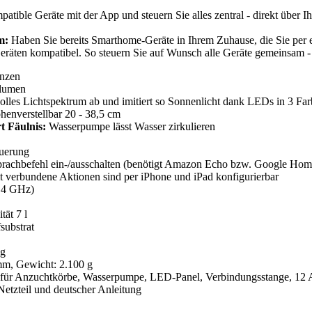
tible Geräte mit der App und steuern Sie alles zentral - direkt über 
em:
Haben Sie bereits Smarthome-Geräte in Ihrem Zuhause, die Sie per 
räten kompatibel. So steuern Sie auf Wunsch alle Geräte gemeinsam -
anzen
Blumen
lles Lichtspektrum ab und imitiert so Sonnenlicht dank LEDs in 3 Farb
henverstellbar 20 - 38,5 cm
t Fäulnis:
Wasserpumpe lässt Wasser zirkulieren
euerung
rachbefehl ein-/ausschalten (benötigt Amazon Echo bzw. Google Home
 verbundene Aktionen sind per iPhone und iPad konfigurierbar
,4 GHz)
tät 7 l
ubstrat
 g
m, Gewicht: 2.100 g
für Anzuchtkörbe, Wasserpumpe, LED-Panel, Verbindungsstange, 12 A
etzteil und deutscher Anleitung