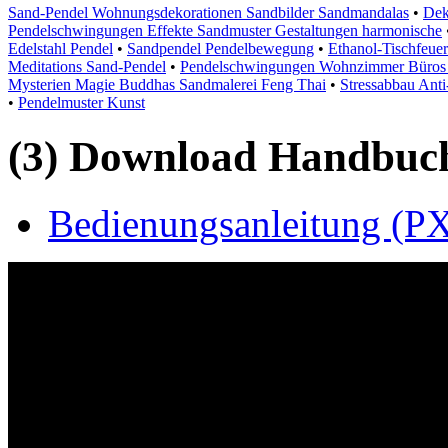
Sand-Pendel Wohnungsdekorationen Sandbilder Sandmandalas
•
Dek
Pendelschwingungen Effekte Sandmuster Gestaltungen harmonische
Edelstahl Pendel
•
Sandpendel Pendelbewegung
•
Ethanol-Tischfeue
Meditations Sand-Pendel
•
Pendelschwingungen Wohnzimmer Büros 
Mysterien Magie Buddhas Sandmalerei Feng Thai
•
Stressabbau Anti
•
Pendelmuster Kunst
(3) Download Handbuch,
Bedienungsanleitung (PX