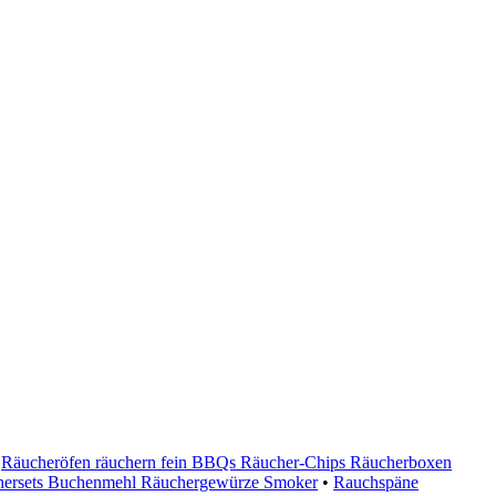
•
Räucheröfen räuchern fein BBQs Räucher-Chips Räucherboxen
chersets Buchenmehl Räuchergewürze Smoker
•
Rauchspäne