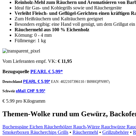
Reinholz-Mehl zum Räuchern und Aromatisieren von Barb
Ideal für Gas- und Kohlegrills sowie und Räuchergeräte
Verleiht Fleisch- und Geflügel-Gerichten einen kräftigen
Zum Heißräuchern und Kalträuchern geeignet
Besonders ergibig: eine Hand voll genügt, um dem Grillgut ein
Räuchermehl aus 100 % Eichenholz
Körnung: 0 - 4 mm
Füllmenge: 1 kg
Vom Lieferanten empf. VK:
€ 11,95
Bezugsquelle
PEARL € 5,99*
PEARL € 5,99*
Deutschland
EAN:
4022107396110
/
B09HQPN997
;
eMall CHF 9.95*
Schweiz
€ 5.99 pro Kilogramm
Themen-Wolke rund um Gewürz, Backofen
Buchenspäne Eichen Räucherhölzer Rauch-Würze Rauchwürze Rau
Smokerboxen Räucherchips Grills
•
Räuchermehl
•
Grillzubehöre
•
R