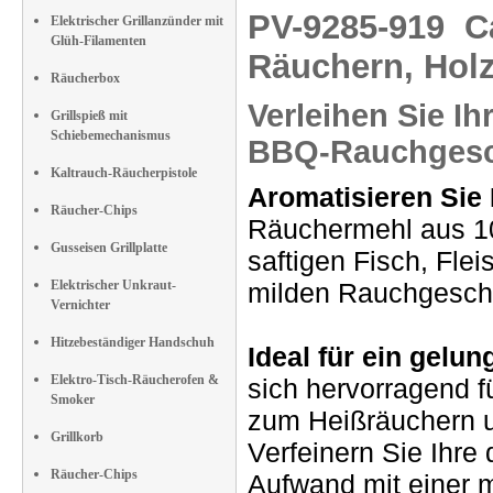
PV-9285-919
C
Elektrischer Grillanzünder mit
Glüh-Filamenten
Räuchern, Hol
Räucherbox
Verleihen Sie Ih
Grillspieß mit
Schiebemechanismus
BBQ-Rauchges
Kaltrauch-Räucherpistole
Aromatisieren Sie 
Räucher-Chips
Räuchermehl aus 10
Gusseisen Grillplatte
saftigen Fisch, Fle
Elektrischer Unkraut-
milden Rauchgesc
Vernichter
Hitzebeständiger Handschuh
Ideal für ein gelu
Elektro-Tisch-Räucherofen &
sich hervorragend f
Smoker
zum Heißräuchern u
Grillkorb
Verfeinern Sie Ihre
Räucher-Chips
Aufwand mit einer 