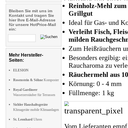
Reinholz-Mehl zum 
Bleiben Sie mit uns im
Grillgut
Kontakt und tragen Sie
hier Ihre E-Mail-Adresse
Ideal für Gas- und K
für unsere HotPrice-Mail
ein:
Verleiht Fisch, Flei
milden Rauchgesch
Zum Heißräuchern un
Mehr Hersteller-
Besonders ergibig: e
Seiten:
Raucharoma zu verle
ELESION
Räuchermehl aus 1
Rosenstein & Söhne
Komposter
Körnung: 0 - 4 mm
Royal Gardineer
Füllmenge: 1 kg
Wasserzerstäuber für Terrassen
Sichler Haushaltsgeräte
Klimageräte mobile Klimaanlagen
St. Leonhard
Uhren
Vom Lieferanten emp