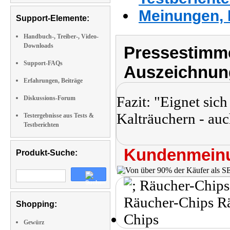
Meinungen, 
Support-Elemente:
Handbuch-, Treiber-, Video-
Downloads
Pressestimme
Support-FAQs
Auszeichnun
Erfahrungen, Beiträge
Fazit: "Eignet si
Diskussions-Forum
Kalträuchern - auc
Testergebnisse aus Tests &
Testberichten
Kundenmeinu
Produkt-Suche:
Shopping:
Gewürz