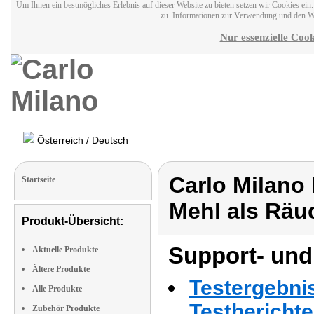
Um Ihnen ein bestmögliches Erlebnis auf dieser Website zu bieten setzen wir Cookies ei
zu. Informationen zur Verwendung und den W
Nur essenzielle Cook
Österreich / Deutsch
Carlo Milano
Startseite
Mehl als Räu
Produkt-Übersicht:
Support- und
Aktuelle Produkte
Ältere Produkte
Testergebni
Alle Produkte
Testbericht
Zubehör Produkte