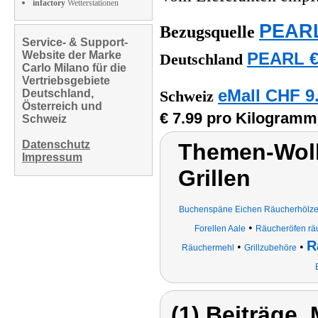
infactory
Wetterstationen
PEARL
Bezugsquelle
Service- & Support-
Website der Marke
PEARL €
Deutschland
Carlo Milano für die
Vertriebsgebiete
eMall CHF 9
Deutschland,
Schweiz
Österreich und
€ 7.99 pro Kilogramm
Schweiz
Datenschutz
Themen-Wolk
Impressum
Grillen
Buchenspäne Eichen Räucherhölz
•
Forellen Aale
Räucheröfen rä
R
•
•
Räuchermehl
Grillzubehöre
(1) Beiträge,