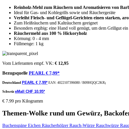
Reinholz-Mehl zum Räuchern und Aromatisieren von Barb
Ideal für Gas- und Kohlegrills sowie und Räuchergeräte
Verleiht Fleisch- und Geflügel-Gerichten einen starken, 
Zum Heißräuchern und Kalträuchern geeignet
Besonders ergibig: eine Hand voll genügt, um dem Grillgut ein
Räuchermehl aus 100 % Hickoryholz
Körnung: 0 - 4 mm
Füllmenge: 1 kg
Vom Lieferanten empf. VK:
€ 12,95
Bezugsquelle
PEARL € 7,99*
PEARL € 7,99*
Deutschland
EAN:
4022107396080
/
B09HQQC2KR
;
eMall CHF 10.95*
Schweiz
€ 7.99 pro Kilogramm
Themen-Wolke rund um Gewürz, Backofen
Buchenspäne Eichen Räucherhölzer Rauch-Würze Rauchwürze Rau