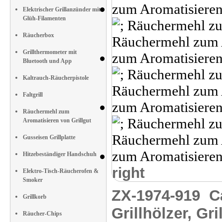
Elektrischer Grillanzünder mit
Glüh-Filamenten
Räucherbox
Grillthermometer mit
Bluetooth und App
Kaltrauch-Räucherpistole
Faltgrill
Räuchermehl zum
Aromatisieren von Grillgut
Gusseisen Grillplatte
Hitzebeständiger Handschuh
right
Elektro-Tisch-Räucherofen &
Smoker
ZX-1974-919
C
Grillkorb
Grillhölzer, Gr
Räucher-Chips