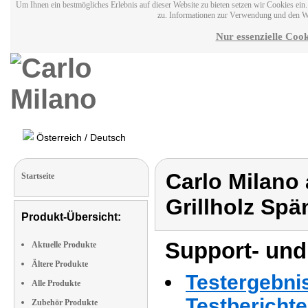
Um Ihnen ein bestmögliches Erlebnis auf dieser Website zu bieten setzen wir Cookies ei
zu. Informationen zur Verwendung und den W
Nur essenzielle Cook
Österreich / Deutsch
Carlo Milano 
Startseite
Grillholz Spä
Produkt-Übersicht:
Support- und
Aktuelle Produkte
Ältere Produkte
Testergebni
Alle Produkte
Testbericht
Zubehör Produkte