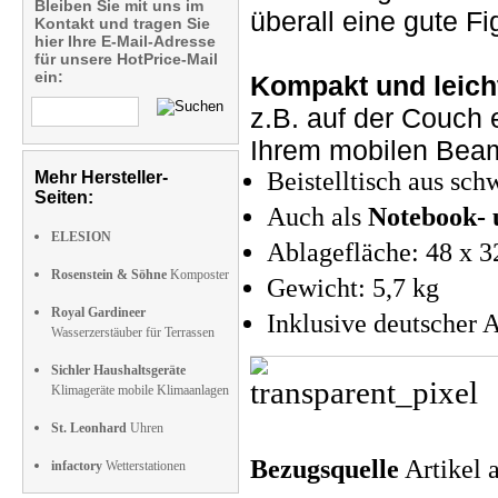
Bleiben Sie mit uns im
überall eine gute F
Kontakt und tragen Sie
hier Ihre E-Mail-Adresse
für unsere HotPrice-Mail
ein:
Kompakt und leich
z.B. auf der Couch 
Ihrem mobilen Beam
Beistelltisch aus sc
Mehr Hersteller-
Seiten:
Auch als
Notebook-
ELESION
Ablagefläche: 48 x 
Rosenstein & Söhne
Komposter
Gewicht: 5,7 kg
Royal Gardineer
Inklusive deutscher 
Wasserzerstäuber für Terrassen
Sichler Haushaltsgeräte
Klimageräte mobile Klimaanlagen
St. Leonhard
Uhren
Bezugsquelle
Artikel 
infactory
Wetterstationen