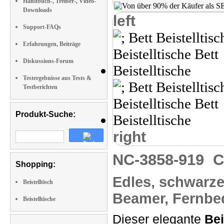
Handbuch-, Treiber-, Video-
Downloads
left
Support-FAQs
Erfahrungen, Beiträge
Diskussions-Forum
Testergebnisse aus Tests &
Testberichten
Produkt-Suche:
right
NC-3858-919
C
Shopping:
Edles, schwarze
Beistelltisch
Beamer, Fernbe
Beistelltische
Dieser elegante
Bei