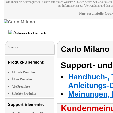
Um Ihnen ein bestmögliches Erlebnis auf dieser Website zu bieten setzen wir Cookies ei
zu. Informationen zur Verwendung und den W
Nur essenzielle Cook
Österreich / Deutsch
Carlo Milano
Startseite
Produkt-Übersicht:
Support- und
Aktuelle Produkte
Handbuch-, T
Ältere Produkte
Anleitungs-
Alle Produkte
Meinungen, 
Zubehör Produkte
Support-Elemente:
Kundenmeinu