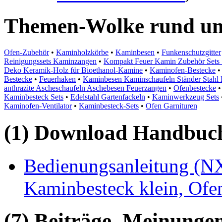
Themen-Wolke rund um
Ofen-Zubehör
•
Kaminholzkörbe
•
Kaminbesen
•
Funkenschutzgitter
Reinigungssets Kaminzangen
•
Kompakt Feuer Kamin Zubehör Sets
Deko Keramik-Holz für Bioethanol-Kamine
•
Kaminofen-Bestecke
Bestecke
•
Feuerhaken
•
Kaminbesen Kaminschaufeln Ständer Stahl H
anthrazite Ascheschaufeln Aschebesen Feuerzangen
•
Ofenbestecke
Kaminbesteck Sets
•
Edelstahl Gartenfackeln
•
Kaminwerkzeug Sets
Kaminofen-Ventilator
•
Kaminbesteck-Sets
•
Ofen Garnituren
(1) Download Handbuch,
Bedienungsanleitung (NX
Kaminbesteck klein, Ofen
(7) Beiträge, Meinungen