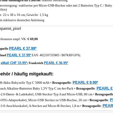
h
zum Aufhängen
als Laterne:
stabiler Metallring
mversorgung: wahlweise per Micro-USB-Buchse oder mit 2 Batterien Typ C / Baby 
ellen)
: 22 x 38 x 16 cm, Gewicht: 1,5 kg
n inklusive deutscher Anleitung
eferanten empf. VK:
€ 69,90
PEARL € 37,99*
quelle
PEARL € 37,99*
hland
EAN:
4022107335805
/
B07KRFG976
;
eMall CHF 33.95*
PEARL € 36,95*
z
;
Frankreich
ehör / häufig mitgekauft:
PEARL € 9,99*
-Akku Babyzelle Typ C 5000 mAh •
Bezugsquelle
:
PEARL € 
pack Alkaline-Batterien Baby 1,5V Typ C im 4er-Pack •
Bezugsquelle
:
2.0-Daten- & Ladekabel, USB-Stecker Typ A auf Micro-USB, 80 cm •
Bezugsquell
P
OTG-Adapterkabel, Micro-USB Stecker zu USB-Buchse, 20 cm •
Bezugsquelle
:
PEARL
3.0-Anschlusskabel, A-Stecker auf Micro-B-Stecker, 1,8 m •
Bezugsquelle
: