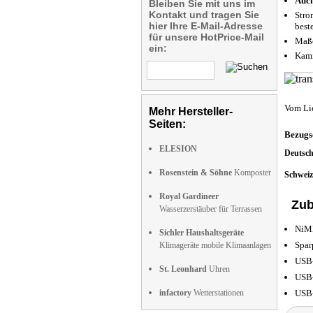
Auc
Bleiben Sie mit uns im
Kontakt und tragen Sie
Stro
hier Ihre E-Mail-Adresse
best
für unsere HotPrice-Mail
Maße
ein:
Kami
Vom Li
Mehr Hersteller-
Seiten:
Bezugs
ELESION
Deutsc
Rosenstein & Söhne
Komposter
Schwei
Royal Gardineer
Zub
Wasserzerstäuber für Terrassen
NiMH
Sichler Haushaltsgeräte
Spar
Klimageräte mobile Klimaanlagen
USB-
St. Leonhard
Uhren
USB-
infactory
Wetterstationen
USB-