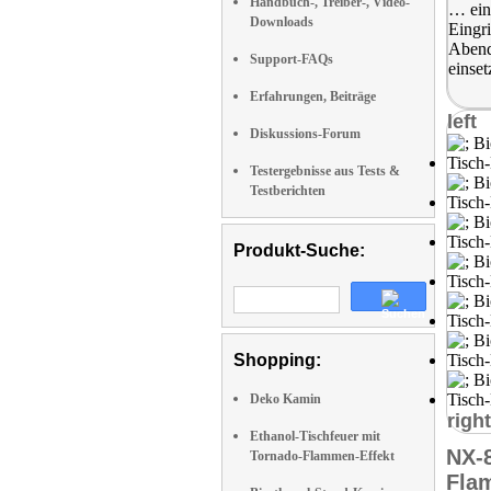
Handbuch-, Treiber-, Video-
… ein
Downloads
Eingri
Abend
Support-FAQs
einset
Erfahrungen, Beiträge
left
Diskussions-Forum
Testergebnisse aus Tests &
Testberichten
Produkt-Suche:
Shopping:
Deko Kamin
right
Ethanol-Tischfeuer mit
NX-
Tornado-Flammen-Effekt
Fla