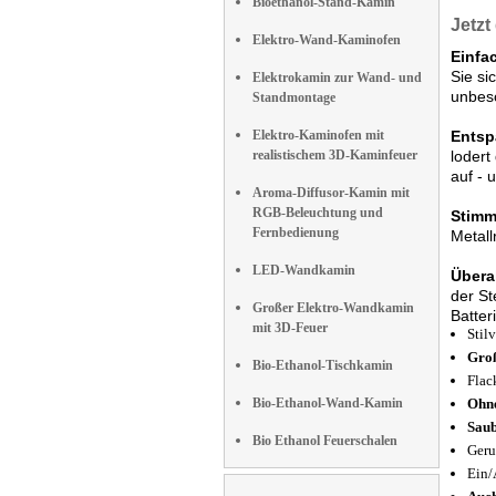
Bioethanol-Stand-Kamin
Jetzt
Elektro-Wand-Kaminofen
Einfa
Sie s
Elektrokamin zur Wand- und
unbeso
Standmontage
Elektro-Kaminofen mit
Entsp
realistischem 3D-Kaminfeuer
lodert
auf - 
Aroma-Diffusor-Kamin mit
RGB-Beleuchtung und
Stimm
Fernbedienung
Metall
LED-Wandkamin
Überal
der St
Großer Elektro-Wandkamin
Batter
mit 3D-Feuer
Stil
Groß
Bio-Ethanol-Tischkamin
Flac
Bio-Ethanol-Wand-Kamin
Ohne
Sau
Bio Ethanol Feuerschalen
Geru
Ein/