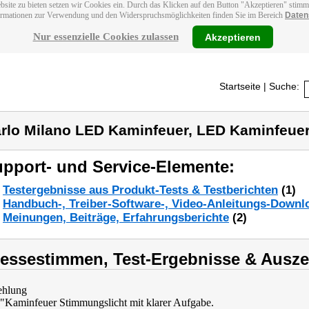
bsite zu bieten setzen wir Cookies ein. Durch das Klicken auf den Button "Akzeptieren" stim
ormationen zur Verwendung und den Widerspruchsmöglichkeiten finden Sie im Bereich
Daten
Nur essenzielle Cookies zulassen
Akzeptieren
Startseite
| Suche:
rlo Milano LED Kaminfeuer, LED Kaminfeuer
pport- und Service-Elemente:
Testergebnisse aus Produkt-Tests & Testberichten
(1)
Handbuch-, Treiber-Software-, Video-Anleitungs-Downl
Meinungen, Beiträge, Erfahrungsberichte
(2)
ressestimmen, Test-Ergebnisse & Ausz
hlung
: "Kaminfeuer Stimmungslicht mit klarer Aufgabe.