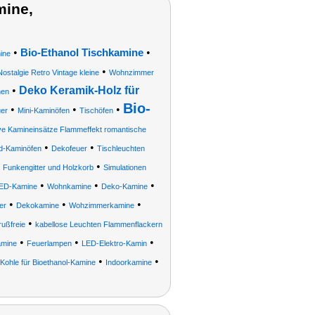
mine,
•
•
Bio-Ethanol Tischkamine
ine
•
stalgie Retro Vintage kleine
Wohnzimmer
•
Deko Keramik-Holz für
nen
Bio-
•
•
•
uer
Mini-Kaminöfen
Tischöfen
ve Kamineinsätze Flammeffekt romantische
•
•
d-Kaminöfen
Dekofeuer
Tischleuchten
•
. Funkengitter und Holzkorb
Simulationen
•
•
•
ED-Kamine
Wohnkamine
Deko-Kamine
•
•
•
er
Dekokamine
Wohzimmerkamine
•
ußfreie
kabellose Leuchten Flammenflackern
•
•
•
amine
Feuerlampen
LED-Elektro-Kamin
•
•
Kohle für Bioethanol-Kamine
Indoorkamine