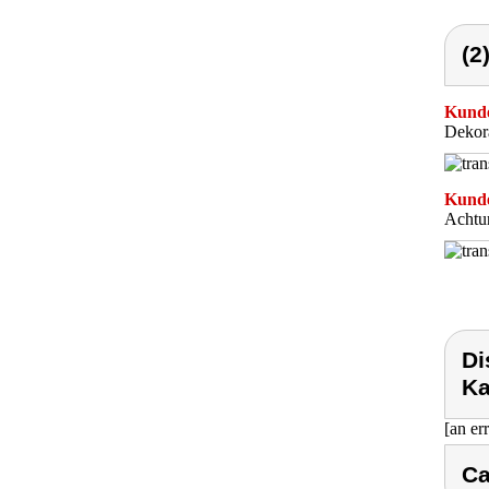
(2
Kunde
Dekor
Kunde
Achtun
Di
Ka
[an er
Ca