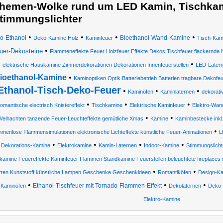
hemen-Wolke rund um LED Kamin, Tischka
timmungslichter
•
•
•
•
io-Ethanol
Bioethanol-Wand-Kamine
Deko-Kamine Holz
Kaminfeuer
Tisch-Kam
•
uer-Dekosteine
Flammeneffekte Feuer Holzfeuer Effekte Dekos Tischfeuer flackernde No
•
elektrische Hauskamine Zimmerdekorationen Dekorationen Innenfeuerstellen
LED-Later
ioethanol-Kamine
•
Kaminoptiken Optik Batteriebetrieb Batterien tragbare Dekofe
Ethanol-Tisch-Deko-Feuer
•
•
•
Kaminöfen
Kaminlaternen
dekorati
•
•
•
romantische electrisch Knistereffekt
Tischkamine
Elektrische Kaminfeuer
Elektro-Wan
•
•
eihachten tanzende Feuer-Leuchteffekte gemütliche Xmas
Kamine
Kaminbestecke inkl
•
mmenlose Flammensimulationen elektronische Lichteffekte künstliche Feuer-Animationen
L
•
•
•
•
Dekorations-Kamine
Elektrokamine
Kamin-Laternen
Indoor-Kamine
Stimmungslicht
amine Feuereffekte Kaminfeuer Flammen Standkamine Feuerstellen beleuchtete fireplaces r
•
•
ten Kunststoff künstliche Lampen Geschenke Geschenkideen
Romantiköfen
Design-K
•
•
•
Ethanol-Tischfeuer mit Tornado-Flammen-Effekt
Kaminöfen
Dekolaternen
Deko-
Elektro-Kamine