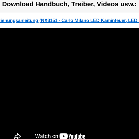
) Download Handbuch, Treiber, Videos usw.:
ienungsanleitung (NX8151 - Carlo Milano LED Kaminfeuer, LED 