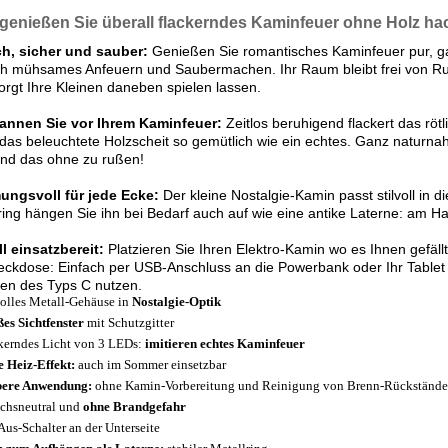
 genießen Sie überall flackerndes Kaminfeuer ohne Holz h
ch, sicher und sauber:
Genießen Sie romantisches Kaminfeuer pur, ga
ich mühsames Anfeuern und Saubermachen. Ihr Raum bleibt frei von 
rgt Ihre Kleinen daneben spielen lassen.
annen Sie vor Ihrem Kaminfeuer:
Zeitlos beruhigend flackert das rötl
 das beleuchtete Holzscheit so gemütlich wie ein echtes. Ganz naturna
und das ohne zu rußen!
ungsvoll für jede Ecke:
Der kleine Nostalgie-Kamin passt stilvoll in d
ring hängen Sie ihn bei Bedarf auch auf wie eine antike Laterne: am 
l einsatzbereit:
Platzieren Sie Ihren Elektro-Kamin wo es Ihnen gefäll
eckdose: Einfach per USB-Anschluss an die Powerbank oder Ihr Tablet 
ien des Typs C nutzen.
volles Metall-Gehäuse in
Nostalgie-Optik
es Sichtfenster
mit Schutzgitter
kerndes Licht von 3 LEDs:
imitieren echtes Kaminfeuer
 Heiz-Effekt:
auch im Sommer einsetzbar
bere Anwendung:
ohne Kamin-Vorbereitung und Reinigung von Brenn-Rückständ
chsneutral und
ohne Brandgefahr
Aus-Schalter an der Unterseite