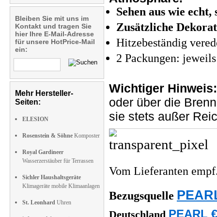
Sehen aus wie echt,
Bleiben Sie mit uns im
Zusätzliche Dekorat
Kontakt und tragen Sie
hier Ihre E-Mail-Adresse
Hitzebeständig vered
für unsere HotPrice-Mail
ein:
2 Packungen: jeweils
Wichtiger Hinweis:
Mehr Hersteller-
oder über die Brenn
Seiten:
sie stets außer Re
ELESION
Rosenstein & Söhne
Komposter
Royal Gardineer
Wasserzerstäuber für Terrassen
Vom Lieferanten emp
Sichler Haushaltsgeräte
Klimageräte mobile Klimaanlagen
PEARL
Bezugsquelle
St. Leonhard
Uhren
PEARL €
Deutschland