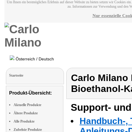
Um Ihnen ein bestmögliches Erlebnis auf dieser Website zu bieten setzen wir Cookies ei
zu. Informationen zur Verwendung und den W
Nur essenzielle Cook
Österreich / Deutsch
Carlo Milano
Startseite
Bioethanol-
Produkt-Übersicht:
Support- und
Aktuelle Produkte
Ältere Produkte
Handbuch-, T
Alle Produkte
Anleitungs-
Zubehör Produkte