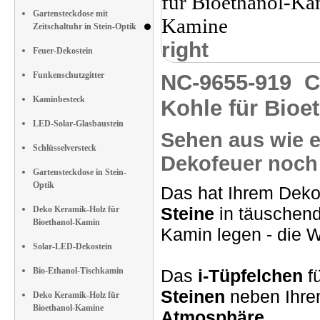
Gartensteckdose mit
Zeitschaltuhr in Stein-Optik
right
Feuer-Dekostein
Funkenschutzgitter
NC-9655-919
C
Kaminbesteck
Kohle für Bioe
LED-Solar-Glasbaustein
Sehen aus wie e
Schlüsselversteck
Dekofeuer noch
Gartensteckdose in Stein-
Optik
Das hat Ihrem Deko
Steine
in täuschend
Deko Keramik-Holz für
Bioethanol-Kamin
Kamin legen - die Wi
Solar-LED-Dekostein
Bio-Ethanol-Tischkamin
Das
i-Tüpfelchen
fü
Steinen
neben Ihre
Deko Keramik-Holz für
Bioethanol-Kamine
Atmosphäre.