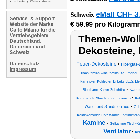
infactory
Wetterstationen
eMall CHF 3
Schweiz
Service- & Support-
€ 59.99 pro Kilogram
Website der Marke
Carlo Milano für die
Vertriebsgebiete
Themen-Wolk
Deutschland,
Österreich und
Dekosteine, 
Schweiz
Datenschutz
Feuer-Dekosteine
•
Fiberglas-
Impressum
Tischkamine Glaskamine Bio-Ethanol E
Kaminöfen Kohleöfen Briketts LEDs Ele
•
Kami
Bioethanol-Kamin-Zubehöre
•
Keramikholz Standkamine Flammen
Koh
•
Wand- und Standmontage
Gel
Kaminkonsolen Holz Wände Kaminumran
Kamine
•
Gelkamine Tisch-Ka
Ventilator
•
Ke