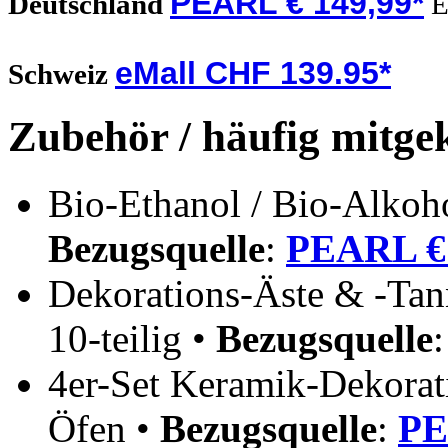
PEARL € 149,99*
Deutschland
E
eMall CHF 139.95*
Schweiz
Zubehör / häufig mitge
Bio-Ethanol / Bio-Alkoho
Bezugsquelle
:
PEARL € 
Dekorations-Äste & -Tan
10-teilig •
Bezugsquelle
4er-Set Keramik-Dekorati
Öfen •
Bezugsquelle
:
PE