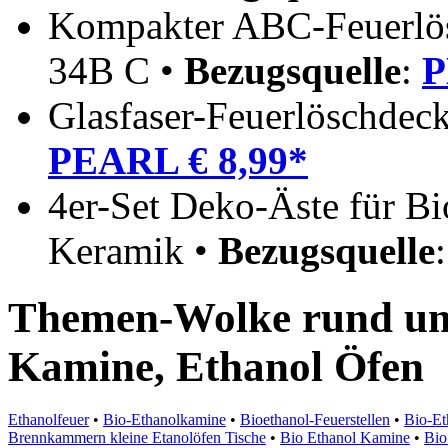
Kompakter ABC-Feuerlösc
34B C •
Bezugsquelle
:
P
Glasfaser-Feuerlöschdec
PEARL € 8,99*
4er-Set Deko-Äste für Bi
Keramik •
Bezugsquelle
Themen-Wolke rund um
Kamine, Ethanol Öfen
Ethanolfeuer
•
Bio-Ethanolkamine
•
Bioethanol-Feuerstellen
•
Bio-Et
Brennkammern kleine Etanolöfen Tische
•
Bio Ethanol Kamine
•
Bio