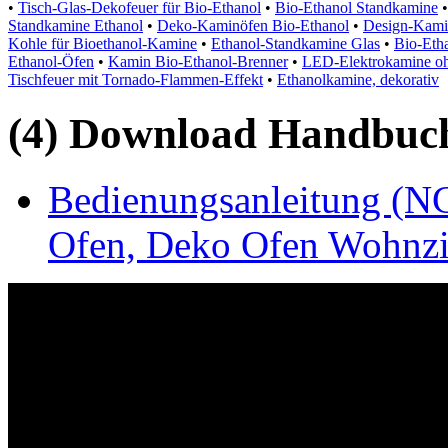
•
Tisch-Glas-Dekofeuer für Bio-Ethanol
•
Bio-Ethanol Standkamine
Standkamine Ethanol
•
Deko-Kaminöfen Bio-Ethanol
•
Design-Kami
Kohle für Bioethanol-Kamine
•
Ethanol-Standkamine Glas
•
Bio-Eth
Ethanol-Öfen
•
Kamin Bio-Ethanol-Brenner
•
LED-Elektrokamine oh
Tischfeuer mit Tornado-Flammen-Effekt
•
Ethanolkamine, dekorativ
(4) Download Handbuch,
Bedienungsanleitung (N
Ofen, Deko Ofen Wohnzim