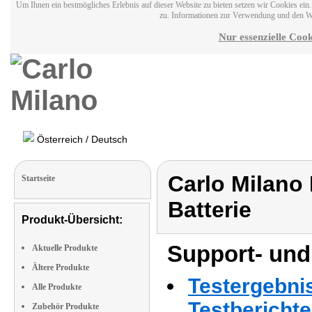
Um Ihnen ein bestmögliches Erlebnis auf dieser Website zu bieten setzen wir Cookies ei
zu. Informationen zur Verwendung und den W
Nur essenzielle Cook
Österreich / Deutsch
Carlo Milano
Startseite
Batterie
Produkt-Übersicht:
Support- und
Aktuelle Produkte
Ältere Produkte
Testergebni
Alle Produkte
Testbericht
Zubehör Produkte