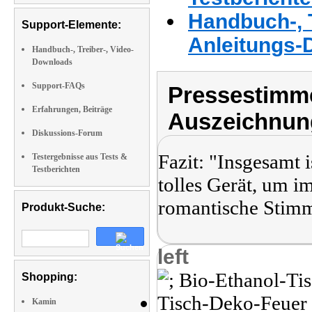
Handbuch-, T
Support-Elemente:
Anleitungs-
Handbuch-, Treiber-, Video-
Downloads
Support-FAQs
Pressestimme
Erfahrungen, Beiträge
Auszeichnun
Diskussions-Forum
Fazit: "Insgesamt
Testergebnisse aus Tests &
Testberichten
tolles Gerät, um 
romantische Stimm
Produkt-Suche:
left
Shopping:
Kamin