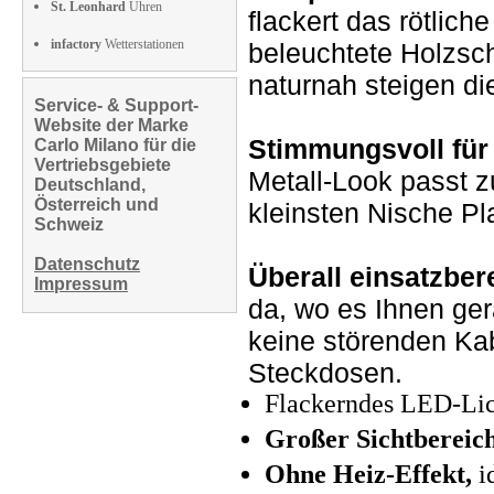
St. Leonhard
Uhren
flackert das rötlich
infactory
Wetterstationen
beleuchtete Holzsc
naturnah steigen di
Service- & Support-
Website der Marke
Stimmungsvoll für
Carlo Milano für die
Vertriebsgebiete
Metall-Look passt zu
Deutschland,
Österreich und
kleinsten Nische Pl
Schweiz
Datenschutz
Überall einsatzbere
Impressum
da, wo es Ihnen gera
keine störenden Ka
Steckdosen.
Flackerndes LED-Li
Großer Sichtbereic
Ohne Heiz-Effekt,
i